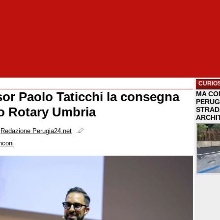
CURIOS
sor Paolo Taticchi la consegna
MA COM
PERUG
o Rotary Umbria
STRAD
ARCHI
i
Redazione Perugia24.net
nconi