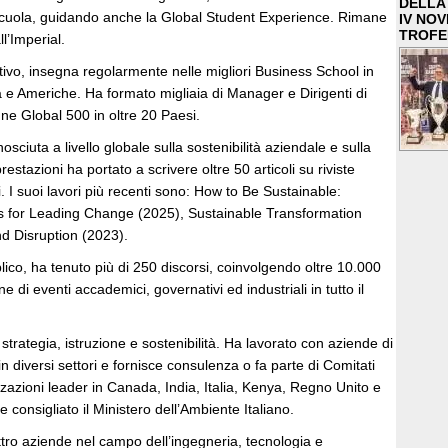
DELLA 
cuola, guidando anche la Global Student Experience. Rimane
IV NO
TROFE
ll’Imperial.
ivo, insegna regolarmente nelle migliori Business School in
a e Americhe. Ha formato migliaia di Manager e Dirigenti di
ne Global 500 in oltre 20 Paesi.
osciuta a livello globale sulla sostenibilità aziendale e sulla
estazioni ha portato a scrivere oltre 50 articoli su riviste
. I suoi lavori più recenti sono: How to Be Sustainable:
s for Leading Change (2025), Sustainable Transformation
nd Disruption (2023).
ico, ha tenuto più di 250 discorsi, coinvolgendo oltre 10.000
 di eventi accademici, governativi ed industriali in tutto il
strategia, istruzione e sostenibilità. Ha lavorato con aziende di
in diversi settori e fornisce consulenza o fa parte di Comitati
zzazioni leader in Canada, India, Italia, Kenya, Regno Unito e
e consigliato il Ministero dell’Ambiente Italiano.
tro aziende nel campo dell’ingegneria, tecnologia e