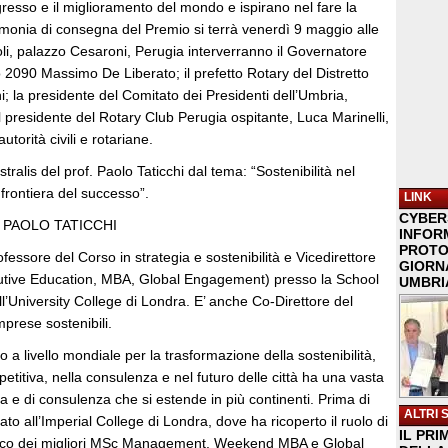
resso e il miglioramento del mondo e ispirano nel fare la
imonia di consegna del Premio si terrà venerdì 9 maggio alle
li, palazzo Cesaroni, Perugia interverranno il Governatore
o 2090 Massimo De Liberato; il prefetto Rotary del Distretto
; la presidente del Comitato dei Presidenti dell’Umbria,
 il presidente del Rotary Club Perugia ospitante, Luca Marinelli,
orità civili e rotariane.
tralis del prof. Paolo Taticchi dal tema: “Sostenibilità nel
frontiera del successo”.
LINK
CYBER
 PAOLO TATICCHI
INFOR
PROTO
ofessore del Corso in strategia e sostenibilità e Vicedirettore
GIORNA
utive Education, MBA, Global Engagement) presso la School
UMBRIA
’University College di Londra. E’ anche Co-Direttore del
mprese sostenibili.
o a livello mondiale per la trasformazione della sostenibilità,
petitiva, nella consulenza e nel futuro delle città ha una vasta
 e di consulenza che si estende in più continenti. Prima di
ALTRI 
ato all’Imperial College di Londra, dove ha ricoperto il ruolo di
IL PRI
ico dei migliori MSc Management, Weekend MBA e Global