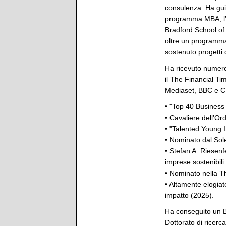
consulenza. Ha guid
programma MBA, l’a
Bradford School of
oltre un programma 
sostenuto progetti d
Ha ricevuto numero
il The Financial T
Mediaset, BBC e CN
• "Top 40 Business
• Cavaliere dell’Or
• "Talented Young I
• Nominato dal Sole
• Stefan A. Riesenf
imprese sostenibili
• Nominato nella T
• Altamente elogiat
impatto (2025).
Ha conseguito un 
Dottorato di ricerca