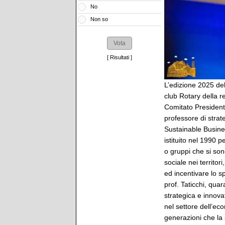
No
Non so
[
Risultati
]
L’edizione 2025 de
club Rotary della r
Comitato President
professore di strat
Sustainable Busine
istituito nel 1990 
o gruppi che si sono
sociale nei territo
ed incentivare lo sp
prof. Taticchi, qua
strategica e innova
nel settore dell’ec
generazioni che la 