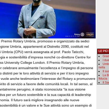
l Premio Rotary Umbria, promosso e organizzato da sedici
egione Umbria, appartenenti al Distretto 2090, costituiti nel
LE PIÙ
i Umbria (CPU) verrà assegnata al prof. Paolo Taticchi,
Gran
egia e sostenibilità d’impresa nonché co-direttore Centre for
I du
ss University College London. Il Premio Rotary Umbria,
Umbr
nella
per celebrare annualmente l’eccellenza e l’impegno di persone
Il s
 distinti per le loro attività di servizio e per il loro impegno
La B
ri, vuole anche testimoniare l’interesse del Rotary a promuovere
fiducia
Il S
irito di servizio a favore delle comunità locali. In tal senso, al
rantatrenne perugino, è stata riconosciuta “la sua visione
tiva per un futuro sostenibile e la sua capacità di leadership
onomia. Il futuro sarà migliore insegnando alle nuove
sostenibilità è un valore e le Sue attività sono un esempio di