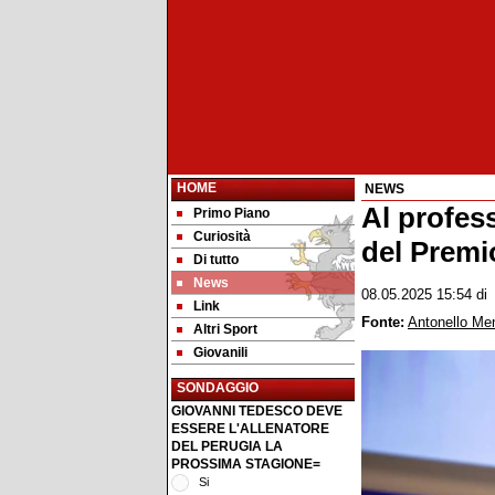
HOME
NEWS
Al profes
Primo Piano
Curiosità
del Premi
Di tutto
News
08.05.2025 15:54
d
Link
Fonte:
Antonello Me
Altri Sport
Giovanili
SONDAGGIO
GIOVANNI TEDESCO DEVE
ESSERE L'ALLENATORE
DEL PERUGIA LA
PROSSIMA STAGIONE=
Si