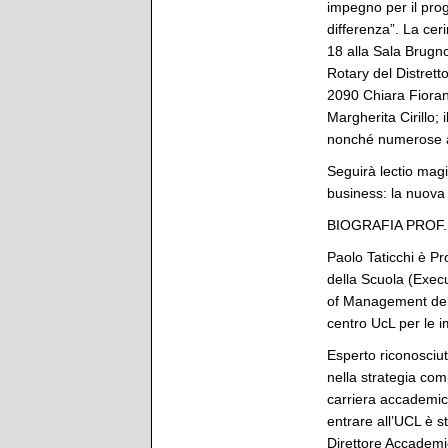
impegno per il prog
differenza”. La cer
18 alla Sala Brugno
Rotary del Distrett
2090 Chiara Fiorani
Margherita Cirillo;
nonché numerose aut
Seguirà lectio magis
business: la nuova 
BIOGRAFIA PROF.
Paolo Taticchi è Pr
della Scuola (Exec
of Management dell
centro UcL per le i
Esperto riconosciut
nella strategia com
carriera accademica
entrare all’UCL è st
Direttore Accadem