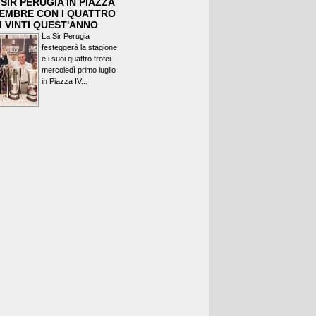
SIR PERUGIA IN PIAZZA
VEMBRE CON I QUATTRO
I VINTI QUEST'ANNO
La Sir Perugia
festeggerà la stagione
e i suoi quattro trofei
mercoledì primo luglio
in Piazza IV...