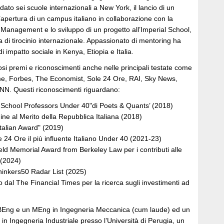
ato sei scuole internazionali a New York, il lancio di un
pertura di un campus italiano in collaborazione con la
 Management e lo sviluppo di un progetto all’Imperial School,
di tirocinio internazionale. Appassionato di mentoring ha
i impatto sociale in Kenya, Etiopia e Italia.
si premi e riconoscimenti anche nelle principali testate come
ime, Forbes, The Economist, Sole 24 Ore, RAI, Sky News,
N. Questi riconoscimenti riguardano:
 School Professors Under 40"di Poets & Quants’ (2018)
dine al Merito della Repubblica Italiana (2018)
talian Award" (2019)
 24 Ore il più influente Italiano Under 40 (2021-23)
eld Memorial Award from Berkeley Law per i contributi alle
 (2024)
hinkers50 Radar List (2025)
o dal The Financial Times per la ricerca sugli investimenti ad
BEng e un MEng in Ingegneria Meccanica (cum laude) ed un
 in Ingegneria Industriale presso l’Università di Perugia, un