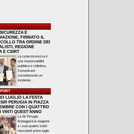
SICUREZZA E
MAZIONE, FIRMATO IL
COLLO TRA ORDINE DEI
LISTI, REGIONE
 E CSIRT
La cybersicurezza è
una responsabilità
pubblica e collettiva.
Comunicare
correttamente un
incidente...
SPORT
MO LUGLIO LA FESTA
SIR PERUGIA IN PIAZZA
VEMBRE CON I QUATTRO
I VINTI QUEST'ANNO
La Sir Perugia
festeggerà la stagione
e i suoi quattro trofei
mercoledì primo luglio