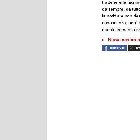
trattenere le lacri
da sempre, da tutto
la notizia e non ri
conoscenza, però a
questo immenso do
Nuovi casino o
condividi
tw