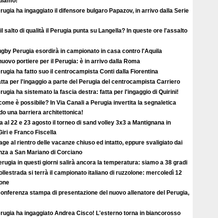
ediamo!"
erugia ha ingaggiato il difensore bulgaro Papazov, in arrivo dalla Serie
il salto di qualità il Perugia punta su Langella? In queste ore l'assalto
ugby Perugia esordirà in campionato in casa contro l'Aquila
uovo portiere per il Perugia: è in arrivo dalla Roma
erugia ha fatto suo il centrocampista Conti dalla Fiorentina
atta per l'ingaggio a parte del Perugia del centrocampista Carriero
erugia ha sistemato la fascia destra: fatta per l'ingaggio di Quirini!
ome è possibile? In Via Canali a Perugia invertita la segnaletica
o una barriera architettonica!
ta al 22 e 23 agosto il torneo di sand volley 3x3 a Mantignana in
iri e Franco Fiscella
ge al rientro delle vacanze chiuso ed intatto, eppure svaligiato dai
enza a San Mariano di Corciano
rugia in questi giorni salirà ancora la temperatura: siamo a 38 gradi
llestrada si terrà il campionato italiano di ruzzolone: mercoledì 12
ione
conferenza stampa di presentazione del nuovo allenatore del Perugia,
erugia ha ingaggiato Andrea Cisco! L'esterno torna in biancorosso