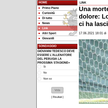
HOME
LINK
Una morte
Primo Piano
Curiosità
dolore: L
Di tutto
ci ha lasc
News
Link
Altri Sport
17.06.2021 18:01
d
Giovanili
SONDAGGIO
GIOVANNI TEDESCO DEVE
ESSERE L'ALLENATORE
DEL PERUGIA LA
PROSSIMA STAGIONE=
Si
No
Non so
[
Risultati
]