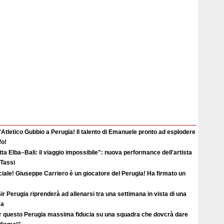
'Atletico Gubbio a Perugia! Il talento di Emanuele pronto ad esplodere
fo!
ta Elba–Bali: il viaggio impossibile": nuova performance dell'artista
 Tassi
ciale! Giuseppe Carriero è un giocatore del Perugia! Ha firmato un
ir Perugia riprenderà ad allenarsi tra una settimana in vista di una
ma
r questo Perugia massima fiducia su una squadra che dovcrà dare