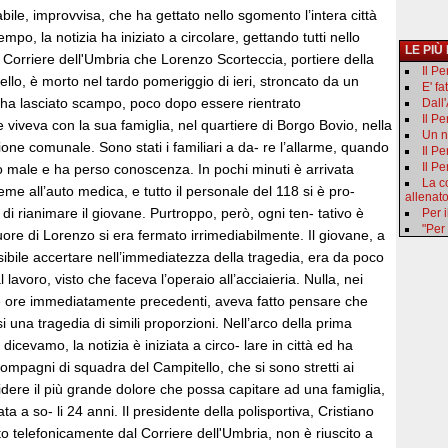
ile, improvvisa, che ha gettato nello sgomento l’intera città
empo, la notizia ha iniziato a circolare, gettando tutti nello
LE PIÙ
 Corriere dell'Umbria che Lorenzo Scorteccia, portiere della
Il P
ello, è morto nel tardo pomeriggio di ieri, stroncato da un
E' fa
 ha lasciato scampo, poco dopo essere rientrato
Dall
Il P
e viveva con la sua famiglia, nel quartiere di Borgo Bovio, nella
Un n
one comunale. Sono stati i familiari a da- re l’allarme, quando
Il Pe
Il Pe
o male e ha perso conoscenza. In pochi minuti è arrivata
La c
me all’auto medica, e tutto il personale del 118 si è pro-
allenat
 di rianimare il giovane. Purtroppo, però, ogni ten- tativo è
Per i
"Per
l cuore di Lorenzo si era fermato irrimediabilmente. Il giovane, a
ibile accertare nell’immediatezza della tragedia, era da poco
l lavoro, visto che faceva l’operaio all’acciaieria. Nulla, nei
lle ore immediatamente precedenti, aveva fatto pensare che
una tragedia di simili proporzioni. Nell’arco della prima
 dicevamo, la notizia è iniziata a circo- lare in città ed ha
ompagni di squadra del Campitello, che si sono stretti ai
videre il più grande dolore che possa capitare ad una famiglia,
a a so- li 24 anni. Il presidente della polisportiva, Cristiano
to telefonicamente dal Corriere dell'Umbria, non è riuscito a