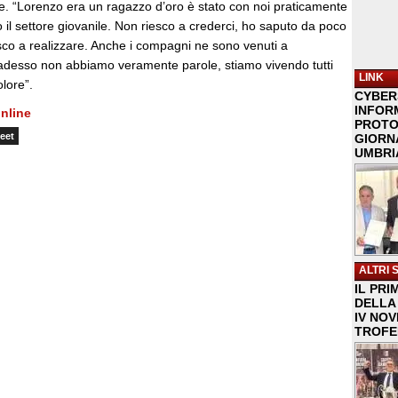
me. “Lorenzo era un ragazzo d’oro è stato con noi praticamente
 il settore giovanile. Non riesco a crederci, ho saputo da poco
esco a realizzare. Anche i compagni ne sono venuti a
desso non abbiamo veramente parole, stiamo vivendo tutti
LINK
lore”.
CYBER
INFOR
nline
PROTO
eet
GIORNA
UMBRIA
ALTRI 
IL PRI
DELLA 
IV NO
TROFE