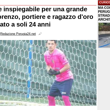
CURIOS
 inspiegabile per una grande
MA COM
PERUG
orenzo, portiere e ragazzo d'oro
STRAD
ARCHI
iato a soli 24 anni
i
Redazione Perugia24.net