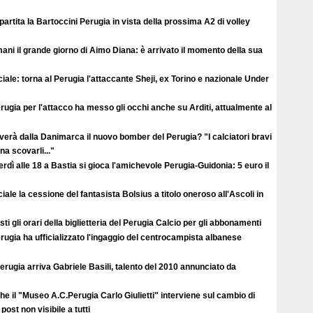
ipartita la Bartoccini Perugia in vista della prossima A2 di volley
ni il grande giorno di Aimo Diana: è arrivato il momento della sua
ciale: torna al Perugia l'attaccante Sheji, ex Torino e nazionale Under
erugia per l'attacco ha messo gli occhi anche su Arditi, attualmente al
verà dalla Danimarca il nuovo bomber del Perugia? "I calciatori bravi
a scovarli..."
rdì alle 18 a Bastia si gioca l'amichevole Perugia-Guidonia: 5 euro il
ciale la cessione del fantasista Bolsius a titolo oneroso all'Ascoli in
ti gli orari della biglietteria del Perugia Calcio per gli abbonamenti
erugia ha ufficializzato l'ingaggio del centrocampista albanese
erugia arriva Gabriele Basili, talento del 2010 annunciato da
e il "Museo A.C.Perugia Carlo Giulietti" interviene sul cambio di
post non visibile a tutti