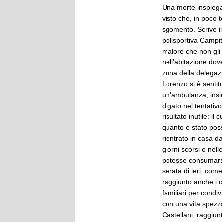
Una morte inspiegab
visto che, in poco t
sgomento. Scrive il
polisportiva Campit
malore che non gli
nell’abitazione dov
zona della delegazi
Lorenzo si è sentit
un’ambulanza, insie
digato nel tentativo
risultato inutile: i
quanto è stato poss
rientrato in casa da
giorni scorsi o ne
potesse consumarsi 
serata di ieri, come
raggiunto anche i c
familiari per condi
con una vita spezzat
Castellani, raggiun