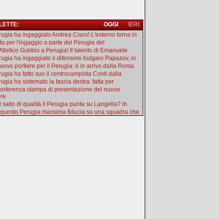
 LETTE:
OGGI
IERI
erugia ha ingaggiato Andrea Cisco! L'esterno torna in
tta per l'ingaggio a parte del Perugia del
'Atletico Gubbio a Perugia! Il talento di Emanuele
erugia ha ingaggiato il difensore bulgaro Papazov, in
uovo portiere per il Perugia: è in arrivo dalla Roma
rugia ha fatto suo il centrocampista Conti dalla
rugia ha sistemato la fascia destra: fatta per
onferenza stampa di presentazione del nuovo
ore
l salto di qualità il Perugia punta su Langella? In
 questo Perugia massima fiducia su una squadra che