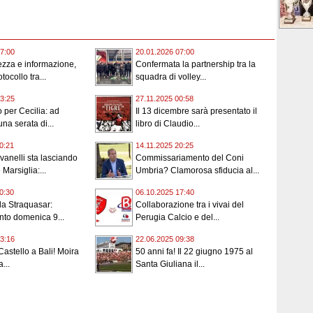
7:00
20.01.2026 07:00
ezza e informazione,
Confermata la partnership tra la
otocollo tra...
squadra di volley...
3:25
27.11.2025 00:58
 per Cecilia: ad
Il 13 dicembre sarà presentato il
na serata di...
libro di Claudio...
0:21
14.11.2025 20:25
vanelli sta lasciando
Commissariamento del Coni
Marsiglia:...
Umbria? Clamorosa sfiducia al...
0:30
06.10.2025 17:40
 la Straquasar:
Collaborazione tra i vivai del
to domenica 9...
Perugia Calcio e del...
3:16
22.06.2025 09:38
Castello a Bali! Moira
50 anni fa! Il 22 giugno 1975 al
...
Santa Giuliana il...