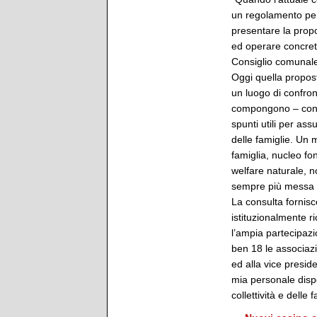
un regolamento per 
presentare la propo
ed operare concreta
Consiglio comunale
Oggi quella propost
un luogo di confron
compongono – conti
spunti utili per as
delle famiglie. Un
famiglia, nucleo fo
welfare naturale, n
sempre più messa in
La consulta fornis
istituzionalmente 
l’ampia partecipaz
ben 18 le associaz
ed alla vice presid
mia personale dispo
collettività e delle 