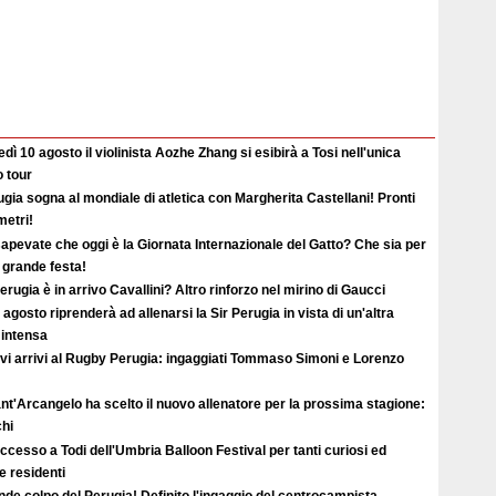
dì 10 agosto il violinista Aozhe Zhang si esibirà a Tosi nell'unica
o tour
gia sogna al mondiale di atletica con Margherita Castellani! Pronti
metri!
apevate che oggi è la Giornata Internazionale del Gatto? Che sia per
i grande festa!
erugia è in arrivo Cavallini? Altro rinforzo nel mirino di Gaucci
2 agosto riprenderà ad allenarsi la Sir Perugia in vista di un'altra
 intensa
vi arrivi al Rugby Perugia: ingaggiati Tommaso Simoni e Lorenzo
ant'Arcangelo ha scelto il nuovo allenatore per la prossima stagione:
hi
uccesso a Todi dell'Umbria Balloon Festival per tanti curiosi ed
 e residenti
de colpo del Perugia! Definito l'ingaggio del centrocampista