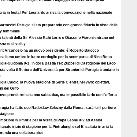
ia in festa! Per Leonardo arriva la convocazione nella nazionale
artoccini Perugia si sta preparando con grande fiducia in vista della
ey femminile
e talenti della Sir Alessio Rahi Lerro e Giacomo Fioroni entrano nel
zzurre di volley
Sant'Arcangelo ha un nuovo presidente: è Roberto Baiocco
nalismo umbro in lutto: cordoglio per la scomparsa di Nino Botta
gia-Guidonia 0-1: in gol a Bastia l'ex Zuppel di Castiglione del Lago
ta volta il Rettore dell'Università per Stranieri di Perugia è andato in
e
gia Calcio, la nuova stagione di Serie C entra nel vivo: obiettivi,
i del Grifo
evo prendermi un anno sabbatico, ma impossibile farlo con l'offerta
erugia ha fatto suo Radoslaw Zelezny dalla Roma: sarà lui il portiere
 stagione
mozioni in Umbria per la visita di Papa Leone XIV ad Assisi
tunato inizio di stagione per la Pietralunghese! E' saltata in aria la
ferendo una collaboratrice!