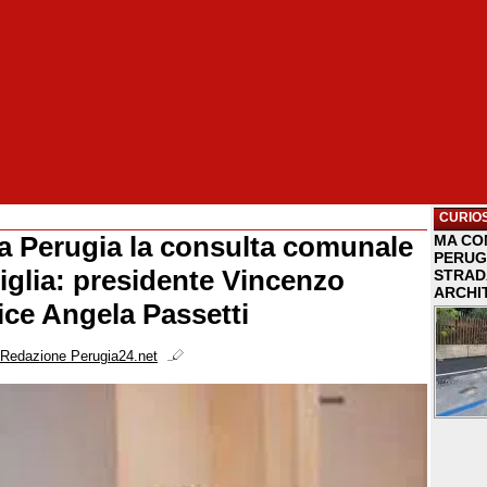
CURIOS
 a Perugia la consulta comunale
MA COM
PERUG
miglia: presidente Vincenzo
STRAD
ARCHI
ice Angela Passetti
Redazione Perugia24.net