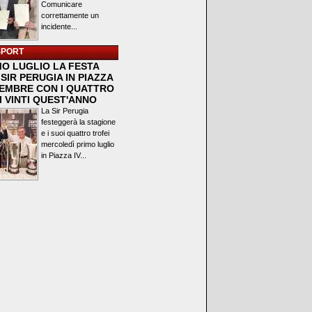
Comunicare
correttamente un
incidente...
SPORT
MO LUGLIO LA FESTA
SIR PERUGIA IN PIAZZA
VEMBRE CON I QUATTRO
I VINTI QUEST'ANNO
La Sir Perugia
festeggerà la stagione
e i suoi quattro trofei
mercoledì primo luglio
in Piazza IV...