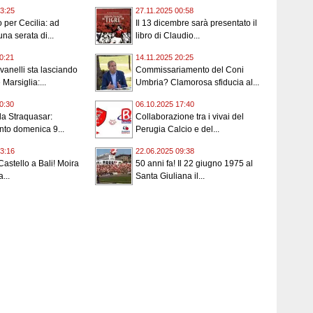
3:25
27.11.2025 00:58
 per Cecilia: ad
Il 13 dicembre sarà presentato il
na serata di...
libro di Claudio...
0:21
14.11.2025 20:25
vanelli sta lasciando
Commissariamento del Coni
Marsiglia:...
Umbria? Clamorosa sfiducia al...
0:30
06.10.2025 17:40
 la Straquasar:
Collaborazione tra i vivai del
to domenica 9...
Perugia Calcio e del...
3:16
22.06.2025 09:38
Castello a Bali! Moira
50 anni fa! Il 22 giugno 1975 al
...
Santa Giuliana il...