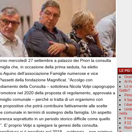
corso mercoledì 27 settembre a palazzo dei Priori la consulta
iglia che, in occasione della prima seduta, ha eletto
LE PIÙ
o Aquino dell’associazione Famiglie numerose e vice
Gran
Passetti della fondazione Magnificat. “Accolgo con
Al Pe
sediamento della Consulta – sottolinea Nicola Volpi capogruppo
Lo s
Gatto?
romotore nel 2020 della proposta di regolamento, approvata a
Peru
siglio comunale – perché si tratta di un organismo con
Il S
I du
 e propositive che potrà contribuire fattivamente alle scelte
Umbr
e comunale in termini di sostegno della famiglia. Un aspetto
nella
Il s
erenza soprattutto in un periodo storico difficile come quello
Il 12
. E’ proprio Volpi a spiegare la genesi della consulta.
Nuov
onsiliatura si è insediata nel 2019 – evidenzia – non esisteva
e