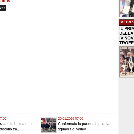
nline
eet
ALTRI 
IL PRI
DELLA 
IV NO
TROFE
7:00
20.01.2026 07:00
ezza e informazione,
Confermata la partnership tra la
otocollo tra...
squadra di volley...