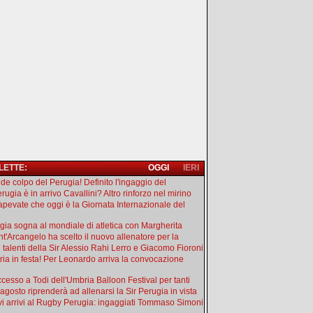
 LETTE:
OGGI
IERI
de colpo del Perugia! Definito l'ingaggio del
rugia è in arrivo Cavallini? Altro rinforzo nel mirino
apevate che oggi è la Giornata Internazionale del
gia sogna al mondiale di atletica con Margherita
ant'Arcangelo ha scelto il nuovo allenatore per la
e talenti della Sir Alessio Rahi Lerro e Giacomo Fioroni
ia in festa! Per Leonardo arriva la convocazione
uccesso a Todi dell'Umbria Balloon Festival per tanti
 agosto riprenderà ad allenarsi la Sir Perugia in vista
i arrivi al Rugby Perugia: ingaggiati Tommaso Simoni