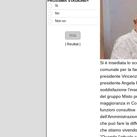
PROSSIMA STAGIONE=
Si
No
Non so
[
Risultati
]
Si è insediata lo s
comunale per la fam
presidente Vincenz
presidente Angela 
soddisfazione l’in
del gruppo Misto p
maggioranza in Con
funzioni consultive
dell’Amministrazion
che può fare la diff
che stiamo vivendo”
“Quando l’attuale c