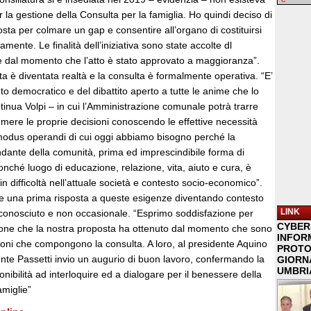
la gestione della Consulta per la famiglia. Ho quindi deciso di
sta per colmare un gap e consentire all’organo di costituirsi
mente. Le finalità dell’iniziativa sono state accolte dl
 dal momento che l’atto è stato approvato a maggioranza”.
a è diventata realtà e la consulta è formalmente operativa. “E’
to democratico e del dibattito aperto a tutte le anime che lo
nua Volpi – in cui l’Amministrazione comunale potrà trarre
sumere le proprie decisioni conoscendo le effettive necessità
 modus operandi di cui oggi abbiamo bisogno perché la
ndante della comunità, prima ed imprescindibile forma di
onché luogo di educazione, relazione, vita, aiuto e cura, è
 difficoltà nell’attuale società e contesto socio-economico”.
ce una prima risposta a queste esigenze diventando contesto
LINK
riconosciuto e non occasionale. “Esprimo soddisfazione per
CYBER
ione che la nostra proposta ha ottenuto dal momento che sono
INFOR
ioni che compongono la consulta. A loro, al presidente Aquino
PROTO
ente Passetti invio un augurio di buon lavoro, confermando la
GIORNA
UMBRIA
nibilità ad interloquire ed a dialogare per il benessere della
famiglie”