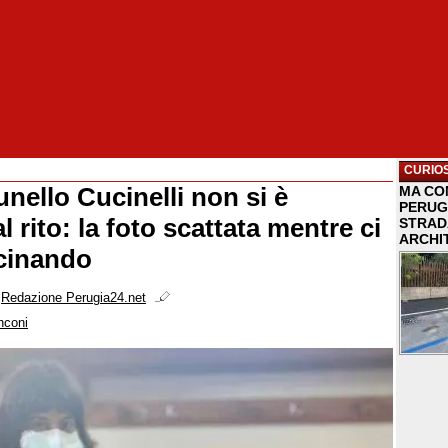
CURIOS
nello Cucinelli non si è
MA COM
PERUG
al rito: la foto scattata mentre ci
STRAD
ARCHI
ccinando
i
Redazione Perugia24.net
nconi