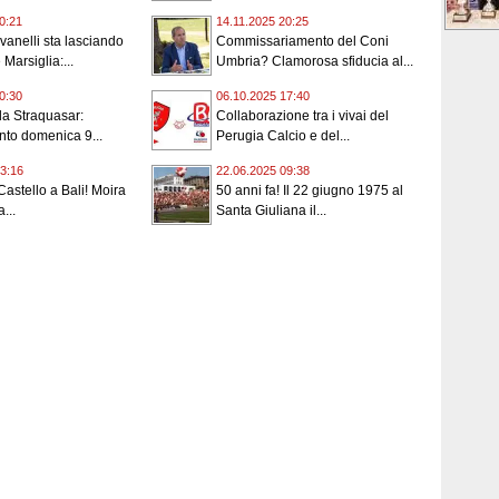
0:21
14.11.2025 20:25
vanelli sta lasciando
Commissariamento del Coni
Marsiglia:...
Umbria? Clamorosa sfiducia al...
0:30
06.10.2025 17:40
 la Straquasar:
Collaborazione tra i vivai del
to domenica 9...
Perugia Calcio e del...
3:16
22.06.2025 09:38
Castello a Bali! Moira
50 anni fa! Il 22 giugno 1975 al
...
Santa Giuliana il...