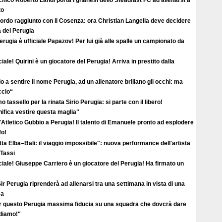
ecnico Roberto Landi porta i ghanesi dello Steadfast FC ad allenarsi a
to
ordo raggiunto con il Cosenza: ora Christian Langella deve decidere
a del Perugia
erugia è ufficiale Papazov! Per lui già alle spalle un campionato da
ciale! Quirini è un giocatore del Perugia! Arriva in prestito dalla
o a sentire il nome Perugia, ad un allenatore brillano gli occhi: ma
ccio“
o tassello per la rinata Sirio Perugia: si parte con il libero!
ifica vestire questa maglia"
'Atletico Gubbio a Perugia! Il talento di Emanuele pronto ad esplodere
fo!
ta Elba–Bali: il viaggio impossibile": nuova performance dell'artista
 Tassi
ciale! Giuseppe Carriero è un giocatore del Perugia! Ha firmato un
ir Perugia riprenderà ad allenarsi tra una settimana in vista di una
ma
r questo Perugia massima fiducia su una squadra che dovcrà dare
ediamo!"