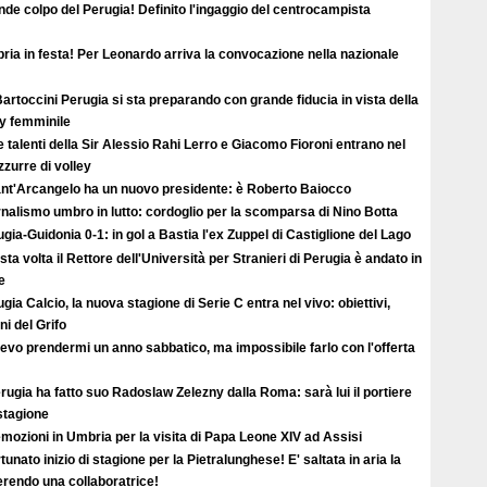
de colpo del Perugia! Definito l'ingaggio del centrocampista
ia in festa! Per Leonardo arriva la convocazione nella nazionale
artoccini Perugia si sta preparando con grande fiducia in vista della
ey femminile
e talenti della Sir Alessio Rahi Lerro e Giacomo Fioroni entrano nel
zzurre di volley
Sant'Arcangelo ha un nuovo presidente: è Roberto Baiocco
nalismo umbro in lutto: cordoglio per la scomparsa di Nino Botta
gia-Guidonia 0-1: in gol a Bastia l'ex Zuppel di Castiglione del Lago
ta volta il Rettore dell'Università per Stranieri di Perugia è andato in
e
gia Calcio, la nuova stagione di Serie C entra nel vivo: obiettivi,
i del Grifo
evo prendermi un anno sabbatico, ma impossibile farlo con l'offerta
erugia ha fatto suo Radoslaw Zelezny dalla Roma: sarà lui il portiere
 stagione
mozioni in Umbria per la visita di Papa Leone XIV ad Assisi
tunato inizio di stagione per la Pietralunghese! E' saltata in aria la
ferendo una collaboratrice!