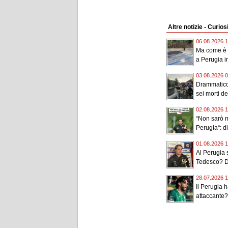
Altre notizie - Curios
06.08.2026 1
Ma come è p
a Perugia in
03.08.2026 0
Drammatico 
sei morti de
02.08.2026 1
“Non sarò m
Perugia“: di
01.08.2026 1
Al Perugia s
Tedesco? D
28.07.2026 1
Il Perugia h
attaccante? 