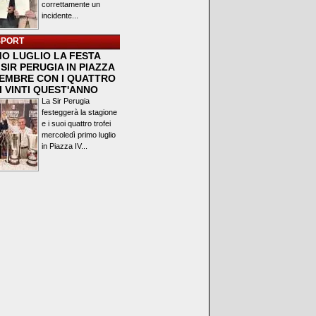
correttamente un
incidente...
SPORT
MO LUGLIO LA FESTA
SIR PERUGIA IN PIAZZA
VEMBRE CON I QUATTRO
I VINTI QUEST'ANNO
La Sir Perugia
festeggerà la stagione
e i suoi quattro trofei
mercoledì primo luglio
in Piazza IV...