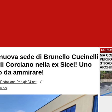
CURIOS
 nuova sede di Brunello Cucinelli
MA COM
PERUG
di Corciano nella ex Sicel! Uno
STRAD
ARCHI
o da ammirare!
i
Redazione Perugia24.net
nconi