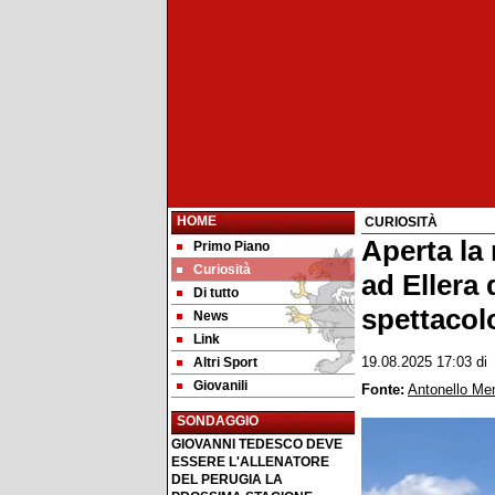
HOME
CURIOSITÀ
Aperta la
Primo Piano
Curiosità
ad Ellera 
Di tutto
spettacol
News
Link
Altri Sport
19.08.2025 17:03
d
Giovanili
Fonte:
Antonello Me
SONDAGGIO
GIOVANNI TEDESCO DEVE
ESSERE L'ALLENATORE
DEL PERUGIA LA