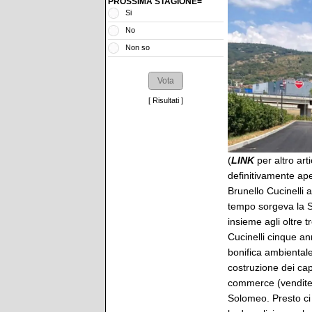
PROSSIMA STAGIONE=
Si
No
Non so
[
Risultati
]
(
LINK
per altro art
definitivamente ap
Brunello Cucinelli a
tempo sorgeva la Si
insieme agli oltre t
Cucinelli cinque ann
bonifica ambiental
costruzione dei cap
commerce (vendite o
Solomeo. Presto ci 