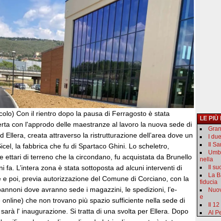
icolo) Con il rientro dopo la pausa di Ferragosto è stata
LE PIÙ
erta con l'approdo delle maestranze al lavoro la nuova sede di
Gran
d Ellera, creata attraverso la ristrutturazione dell’area dove un
I du
Il S
cel, la fabbrica che fu di Spartaco Ghini. Lo scheletro,
Umbr
re ettari di terreno che la circondano, fu acquistata da Brunello
nella
i fa. L’intera zona è stata sottoposta ad alcuni interventi di
Il s
La B
e e poi, previa autorizzazione del Comune di Corciano, con la
fiducia
annoni dove avranno sede i magazzini, le spedizioni, l’e-
Nuov
e
nline) che non trovano più spazio sufficiente nella sede di
Il 12
sarà l' inaugurazione. Si tratta di una svolta per Ellera. Dopo
Al Pe