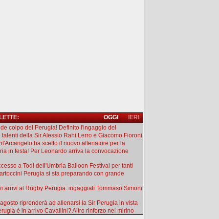
 LETTE:
OGGI
IERI
de colpo del Perugia! Definito l'ingaggio del
e talenti della Sir Alessio Rahi Lerro e Giacomo Fioroni
ant'Arcangelo ha scelto il nuovo allenatore per la
ia in festa! Per Leonardo arriva la convocazione
uccesso a Todi dell'Umbria Balloon Festival per tanti
artoccini Perugia si sta preparando con grande
i arrivi al Rugby Perugia: ingaggiati Tommaso Simoni
 agosto riprenderà ad allenarsi la Sir Perugia in vista
rugia è in arrivo Cavallini? Altro rinforzo nel mirino