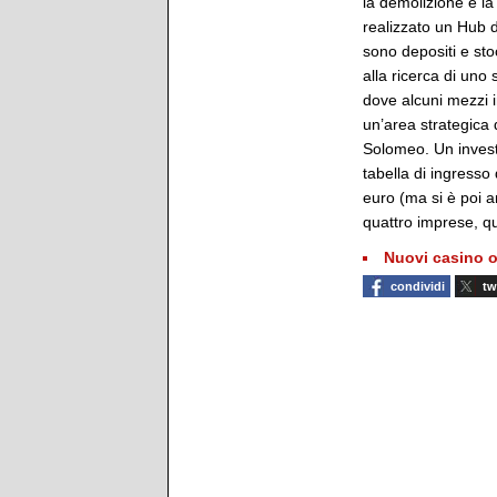
la demolizione e la
realizzato un Hub 
sono depositi e sto
alla ricerca di uno
dove alcuni mezzi i
un’area strategica d
Solomeo. Un investi
tabella di ingresso 
euro (ma si è poi an
quattro imprese, qua
Nuovi casino o
condividi
tw