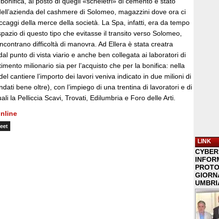
 bonifica, al posto di quegli «scheletri» di cemento è stato
dell’azienda del cashmere di Solomeo, magazzini dove ora ci
ccaggi della merce della società. La Spa, infatti, era da tempo
 spazio di questo tipo che evitasse il transito verso Solomeo,
ncontrano difficoltà di manovra. Ad Ellera è stata creatra
al punto di vista viario e anche ben collegata ai laboratori di
mento milionario sia per l’acquisto che per la bonifica: nella
del cantiere l’importo dei lavori veniva indicato in due milioni di
dati bene oltre), con l’impiego di una trentina di lavoratori e di
li la Pelliccia Scavi, Trovati, Edilumbria e Foro delle Arti.
nline
eet
LINK
CYBER
INFOR
PROTO
GIORNA
UMBRIA