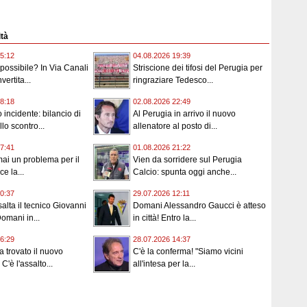
ità
5:12
04.08.2026 19:39
ossibile? In Via Canali
Striscione dei tifosi del Perugia per
vertita...
ringraziare Tedesco...
8:18
02.08.2026 22:49
incidente: bilancio di
Al Perugia in arrivo il nuovo
llo scontro...
allenatore al posto di...
7:41
01.08.2026 21:22
ai un problema per il
Vien da sorridere sul Perugia
ce la...
Calcio: spunta oggi anche...
0:37
29.07.2026 12:11
alta il tecnico Giovanni
Domani Alessandro Gaucci è atteso
omani in...
in città! Entro la...
6:29
28.07.2026 14:37
a trovato il nuovo
C'è la conferma! "Siamo vicini
C'è l'assalto...
all'intesa per la...