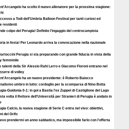
ant'Arcangelo ha scelto il nuovo allenatore per la prossima stagione:
hi
uccesso a Todi dell'Umbria Balloon Festival per tanti curiosi ed
 e residenti
de colpo del Perugia! Definito l'ingaggio del centrocampista
ia in festa! Per Leonardo arriva la convocazione nella nazionale
artoccini Perugia si sta preparando con grande fiducia in vista della
ey femminile
e talenti della Sir Alessio Rahi Lerro e Giacomo Fioroni entrano nel
zzurre di volley
Sant'Arcangelo ha un nuovo presidente: è Roberto Baiocco
nalismo umbro in lutto: cordoglio per la scomparsa di Nino Botta
gia-Guidonia 0-1: in gol a Bastia l'ex Zuppel di Castiglione del Lago
ta volta il Rettore dell'Università per Stranieri di Perugia è andato in
e
gia Calcio, la nuova stagione di Serie C entra nel vivo: obiettivi,
i del Grifo
evo prendermi un anno sabbatico, ma impossibile farlo con l'offerta