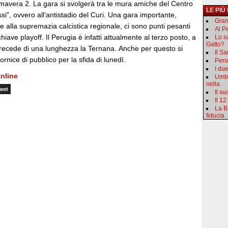
mavera 2. La gara si svolgerà tra le mura amiche del Centro
LE PIÙ
si”, ovvero all'antistadio del Curi. Una gara importante,
Gran
re alla supremazia calcistica regionale, ci sono punti pesanti
Al Pe
 chiave playoff. Il Perugia è infatti attualmente al terzo posto, a
Lo s
Gatto?
precede di una lunghezza la Ternana. Anche per questo si
Il S
rnice di pubblico per la sfida di lunedì.
Peru
I du
nline
Umbr
nella
eet
Il s
Il 12
La B
fiducia