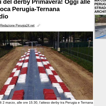
dì del derby Primavera! Oggi alle
MA COM
PERUG
gioca Perugia-Ternana
STRAD
ARCHI
adio
i
Redazione Perugia24.net
dì 2 marzo, alle ore 15:30, l’atteso derby tra Perugia e Ternana