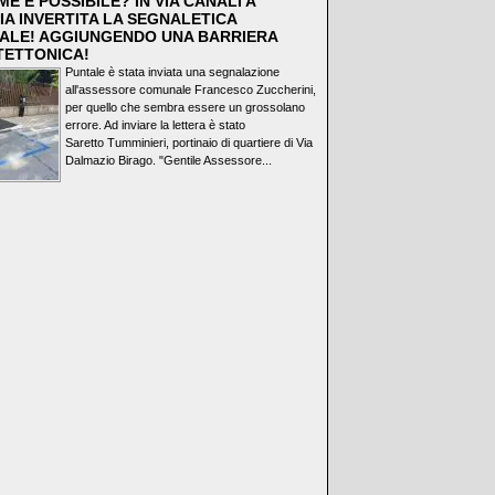
E È POSSIBILE? IN VIA CANALI A
IA INVERTITA LA SEGNALETICA
ALE! AGGIUNGENDO UNA BARRIERA
TETTONICA!
Puntale è stata inviata una segnalazione
all'assessore comunale Francesco Zuccherini,
per quello che sembra essere un grossolano
errore. Ad inviare la lettera è stato
Saretto Tumminieri, portinaio di quartiere di Via
Dalmazio Birago. "Gentile Assessore...