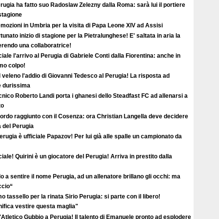
erugia ha fatto suo Radoslaw Zelezny dalla Roma: sarà lui il portiere
 stagione
mozioni in Umbria per la visita di Papa Leone XIV ad Assisi
tunato inizio di stagione per la Pietralunghese! E' saltata in aria la
ferendo una collaboratrice!
ciale l'arrivo al Perugia di Gabriele Conti dalla Fiorentina: anche in
imo colpo!
l veleno l'addio di Giovanni Tedesco al Perugia! La risposta ad
è durissima
ecnico Roberto Landi porta i ghanesi dello Steadfast FC ad allenarsi a
to
ordo raggiunto con il Cosenza: ora Christian Langella deve decidere
a del Perugia
erugia è ufficiale Papazov! Per lui già alle spalle un campionato da
ciale! Quirini è un giocatore del Perugia! Arriva in prestito dalla
o a sentire il nome Perugia, ad un allenatore brillano gli occhi: ma
ccio“
o tassello per la rinata Sirio Perugia: si parte con il libero!
ifica vestire questa maglia"
'Atletico Gubbio a Perugia! Il talento di Emanuele pronto ad esplodere