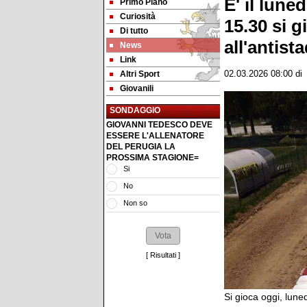
E' il lune
Primo Piano
Curiosità
15.30 si 
Di tutto
all'antist
News
Link
Altri Sport
02.03.2026 08:00
d
Giovanili
SONDAGGIO
GIOVANNI TEDESCO DEVE
ESSERE L'ALLENATORE
DEL PERUGIA LA
PROSSIMA STAGIONE=
Si
No
Non so
[
Risultati
]
Si gioca oggi, lune