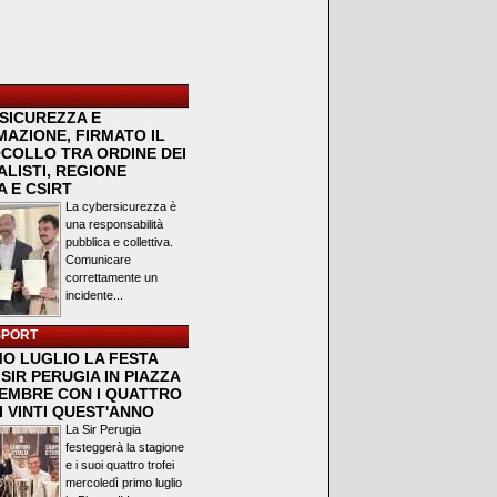
SICUREZZA E
MAZIONE, FIRMATO IL
COLLO TRA ORDINE DEI
LISTI, REGIONE
 E CSIRT
La cybersicurezza è
una responsabilità
pubblica e collettiva.
Comunicare
correttamente un
incidente...
SPORT
MO LUGLIO LA FESTA
SIR PERUGIA IN PIAZZA
VEMBRE CON I QUATTRO
I VINTI QUEST'ANNO
La Sir Perugia
festeggerà la stagione
e i suoi quattro trofei
mercoledì primo luglio