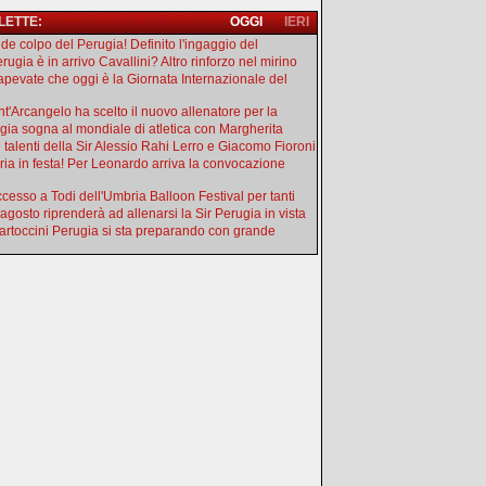
 LETTE:
OGGI
IERI
de colpo del Perugia! Definito l'ingaggio del
rugia è in arrivo Cavallini? Altro rinforzo nel mirino
apevate che oggi è la Giornata Internazionale del
ant'Arcangelo ha scelto il nuovo allenatore per la
gia sogna al mondiale di atletica con Margherita
e talenti della Sir Alessio Rahi Lerro e Giacomo Fioroni
ia in festa! Per Leonardo arriva la convocazione
uccesso a Todi dell'Umbria Balloon Festival per tanti
 agosto riprenderà ad allenarsi la Sir Perugia in vista
artoccini Perugia si sta preparando con grande