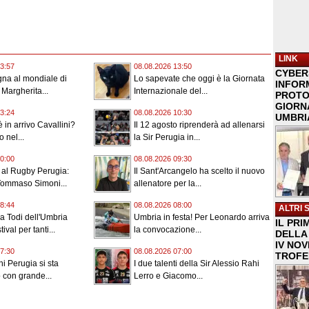
LINK
3:57
08.08.2026 13:50
CYBER
na al mondiale di
Lo sapevate che oggi è la Giornata
INFOR
 Margherita...
Internazionale del...
PROTO
GIORNA
3:24
08.08.2026 10:30
UMBRIA
 in arrivo Cavallini?
Il 12 agosto riprenderà ad allenarsi
o nel...
la Sir Perugia in...
0:00
08.08.2026 09:30
i al Rugby Perugia:
Il Sant'Arcangelo ha scelto il nuovo
Tommaso Simoni...
allenatore per la...
8:44
08.08.2026 08:00
ALTRI 
 a Todi dell'Umbria
Umbria in festa! Per Leonardo arriva
IL PRI
ival per tanti...
la convocazione...
DELLA 
IV NO
7:30
08.08.2026 07:00
TROFE
ni Perugia si sta
I due talenti della Sir Alessio Rahi
 con grande...
Lerro e Giacomo...