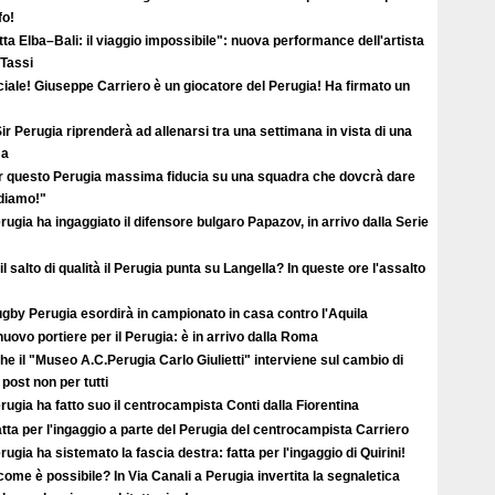
fo!
ta Elba–Bali: il viaggio impossibile": nuova performance dell'artista
 Tassi
ciale! Giuseppe Carriero è un giocatore del Perugia! Ha firmato un
ir Perugia riprenderà ad allenarsi tra una settimana in vista di una
ma
r questo Perugia massima fiducia su una squadra che dovcrà dare
ediamo!"
erugia ha ingaggiato il difensore bulgaro Papazov, in arrivo dalla Serie
il salto di qualità il Perugia punta su Langella? In queste ore l'assalto
ugby Perugia esordirà in campionato in casa contro l'Aquila
uovo portiere per il Perugia: è in arrivo dalla Roma
e il "Museo A.C.Perugia Carlo Giulietti" interviene sul cambio di
 post non per tutti
erugia ha fatto suo il centrocampista Conti dalla Fiorentina
atta per l'ingaggio a parte del Perugia del centrocampista Carriero
erugia ha sistemato la fascia destra: fatta per l'ingaggio di Quirini!
ome è possibile? In Via Canali a Perugia invertita la segnaletica