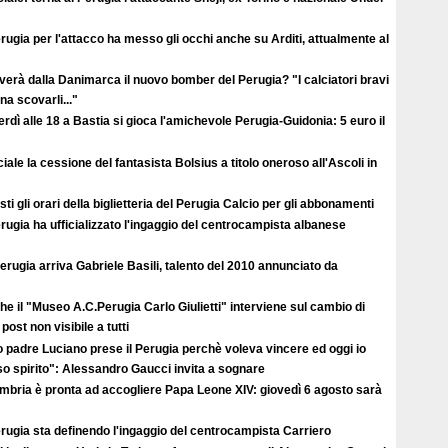
erugia per l'attacco ha messo gli occhi anche su Arditi, attualmente al
verà dalla Danimarca il nuovo bomber del Perugia? "I calciatori bravi
a scovarli..."
rdì alle 18 a Bastia si gioca l'amichevole Perugia-Guidonia: 5 euro il
ciale la cessione del fantasista Bolsius a titolo oneroso all'Ascoli in
ti gli orari della biglietteria del Perugia Calcio per gli abbonamenti
erugia ha ufficializzato l'ingaggio del centrocampista albanese
erugia arriva Gabriele Basili, talento del 2010 annunciato da
e il "Museo A.C.Perugia Carlo Giulietti" interviene sul cambio di
post non visibile a tutti
 padre Luciano prese il Perugia perchè voleva vincere ed oggi io
so spirito": Alessandro Gaucci invita a sognare
Umbria è pronta ad accogliere Papa Leone XIV: giovedì 6 agosto sarà
erugia sta definendo l'ingaggio del centrocampista Carriero