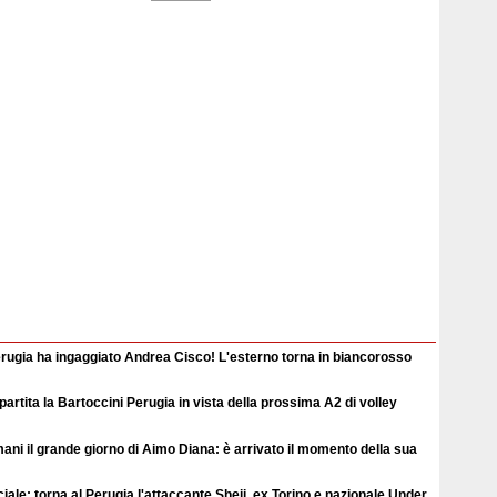
erugia ha ingaggiato Andrea Cisco! L'esterno torna in biancorosso
ipartita la Bartoccini Perugia in vista della prossima A2 di volley
ni il grande giorno di Aimo Diana: è arrivato il momento della sua
ciale: torna al Perugia l'attaccante Sheji, ex Torino e nazionale Under