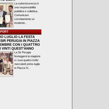
La cybersicurezza è
una responsabilità
pubblica e collettiva.
Comunicare
correttamente un
incidente...
SPORT
MO LUGLIO LA FESTA
SIR PERUGIA IN PIAZZA
VEMBRE CON I QUATTRO
I VINTI QUEST'ANNO
La Sir Perugia
festeggerà la stagione
e i suoi quattro trofei
mercoledì primo luglio
in Piazza IV...