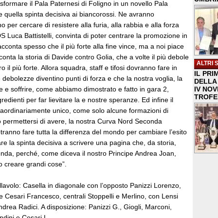
rasformare il Pala Paternesi di Foligno in un novello Pala
 quella spinta decisiva ai biancorossi. Ne avranno
per cercare di resistere alla furia, alla rabbia e alla forza
S Luca Battistelli, convinta di poter centrare la promozione in
acconta spesso che il più forte alla fine vince, ma a noi piace
nta la storia di Davide contro Golia, che a volte il più debole
ALTRI 
 il più forte. Allora squadra, staff e tifosi dovranno fare in
IL PRI
debolezze diventino punti di forza e che la nostra voglia, la
DELLA 
re e soffrire, come abbiamo dimostrato e fatto in gara 2,
IV NO
TROFE
dienti per far lievitare la e nostre speranze. Ed infine il
traordinariamente unico, come solo alcune formazioni di
permettersi di avere, la nostra Curva Nord Seconda
tranno fare tutta la differenza del mondo per cambiare l’esito
re la spinta decisiva a scrivere una pagina che, da storia,
nda, perché, come diceva il nostro Principe Andrea Joan,
o creare grandi cose”.
allavolo: Casella in diagonale con l’opposto Panizzi Lorenzo,
 e Cesari Francesco, centrali Stoppelli e Merlino, con Lensi
Andrea Radici. A disposizione: Panizzi G., Giogli, Marconi,
ndini e Cesari L.