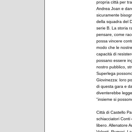
propria città per t
Andrea Joan e dare
sicuramente bisogno 
della squadra del D
serie B. La storia r
pensare, come racco
possa vincere contro
modo che le nostre 
capacità di resiste
possano essere ingre
nostro pubblico, s
Superlega possono 
Giovinezza: loro po
di questa gara e da
diventerebbe legge
“insieme si posson
Città di Castello P
schiacciatori Conti
libero. Allenatore 
Valenti, Rumori, La