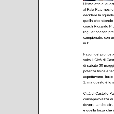
Ultimo atto di ques
al Pala Paternesi di
decidere la squadra
quella che attende 
coach Riccardo Prov
regular season pres
campionato, con un 
in B.
Favori del pronosti
volta il Città di Ca
di sabato 30 maggi
potenza fisica e te
aspettavano, forse
1, ma questo è lo sp
Città di Castello Pa
consapevolezza di n
dovere, anche sfrut
e quella forza che 