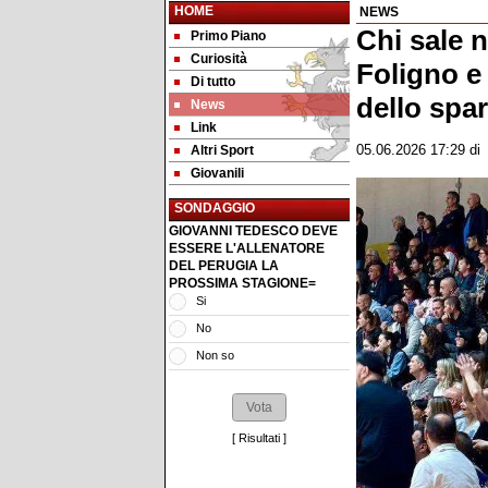
HOME
NEWS
Chi sale n
Primo Piano
Curiosità
Foligno e 
Di tutto
dello spa
News
Link
Altri Sport
05.06.2026 17:29
d
Giovanili
SONDAGGIO
GIOVANNI TEDESCO DEVE
ESSERE L'ALLENATORE
DEL PERUGIA LA
PROSSIMA STAGIONE=
Si
No
Non so
[
Risultati
]