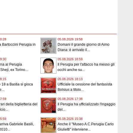
0:28
05.08.2026 19:58
 la Bartoccini Perugia in
Domani il grande giorno di Aimo
.
Diana: è arrivato il...
9:30
05.08.2026 18:59
orna al Perugia
Il Perugia per l'attacco ha messo gli
 Sheji, ex Torino...
occhi anche su...
8:15
05.08.2026 18:13
e 18 a Bastia si gioca
Ufficiale la cessione del fantasista
...
Bolsius a titolo...
7:59
05.08.2026 17:38
ari della biglietteria del
Il Perugia ha ufficializzato l'ingaggio
cio...
del...
5:59
05.08.2026 15:38
rriva Gabriele Basili,
Anche il "Museo A.C.Perugia Carlo
2010...
Giulietti" interviene...