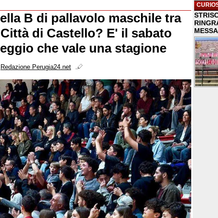
CURIOS
ella B di pallavolo maschile tra
STRISC
RINGR
Città di Castello? E' il sabato
MESSA
reggio che vale una stagione
i
Redazione Perugia24.net