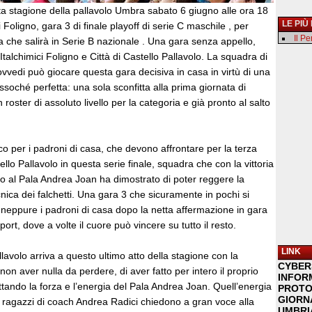
ta stagione della pallavolo Umbra sabato 6 giugno alle ora 18
LE PIÙ
 Foligno, gara 3 di finale playoff di serie C maschile , per
Il P
 che salirà in Serie B nazionale . Una gara senza appello,
Italchimici Foligno e Città di Castello Pallavolo. La squadra di
vedi può giocare questa gara decisiva in casa in virtù di una
soché perfetta: una sola sconfitta alla prima giornata di
roster di assoluto livello per la categoria e già pronto al salto
co per i padroni di casa, che devono affrontare per la terza
stello Pallavolo in questa serie finale, squadra che con la vittoria
o al Pala Andrea Joan ha dimostrato di poter reggere la
cnica dei falchetti. Una gara 3 che sicuramente in pochi si
 neppure i padroni di casa dopo la netta affermazione in gara
ort, dove a volte il cuore può vincere su tutto il resto.
LINK
llavolo arriva a questo ultimo atto della stagione con la
CYBER
on aver nulla da perdere, di aver fatto per intero il proprio
INFOR
tando la forza e l’energia del Pala Andrea Joan. Quell’energia
PROTO
GIORNA
i ragazzi di coach Andrea Radici chiedono a gran voce alla
UMBRIA