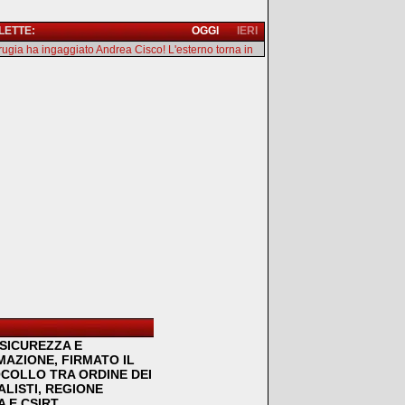
 LETTE:
OGGI
IERI
erugia ha ingaggiato Andrea Cisco! L'esterno torna in
SICUREZZA E
MAZIONE, FIRMATO IL
COLLO TRA ORDINE DEI
LISTI, REGIONE
 E CSIRT