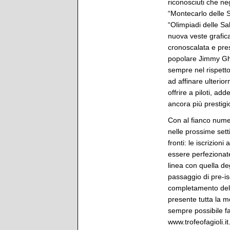
riconosciuti che ne
“Montecarlo delle Sa
“Olimpiadi delle Sa
nuova veste grafica
cronoscalata e pres
popolare Jimmy Ghio
sempre nel rispett
ad affinare ulterior
offrire a piloti, adde
ancora più prestigi
Con al fianco numer
nelle prossime sett
fronti: le iscrizion
essere perfezionate
linea con quella de
passaggio di pre-isc
completamento dell’o
presente tutta la mo
sempre possibile far
www.trofeofagioli.it