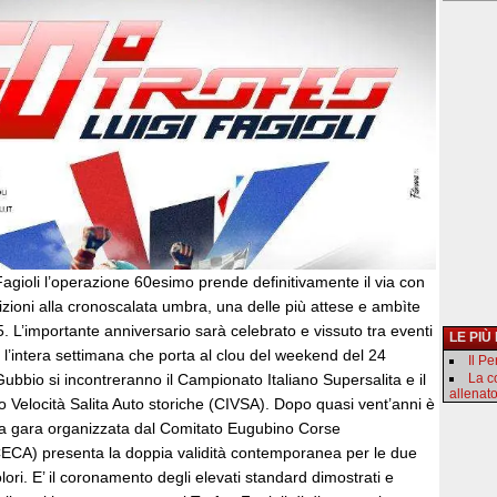
 Fagioli l’operazione 60esimo prende definitivamente il via con
crizioni alla cronoscalata umbra, una delle più attese e ambìte
. L’importante anniversario sarà celebrato e vissuto tra eventi
LE PIÙ
er l’intera settimana che porta al clou del weekend del 24
Il P
bbio si incontreranno il Campionato Italiano Supersalita e il
La c
allenat
 Velocità Salita Auto storiche (CIVSA). Dopo quasi vent’anni è
 la gara organizzata dal Comitato Eugubino Corse
CECA) presenta la doppia validità contemporanea per le due
lori. E’ il coronamento degli elevati standard dimostrati e