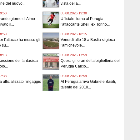
ne del nuovo...
vista della...
9:58
05.08.2026 19:30
rande giorno di Aimo
Ufficiale: torna al Perugia
vato il...
l'attaccante Sheji, ex Torino...
8:59
05.08.2026 18:15
er l'attacco ha messo gli
Venerdì alle 18 a Bastia si gioca
 su...
l'amichevole...
8:13
05.08.2026 17:59
 cessione del fantasista
Questi gli orari della biglietteria del
olo...
Perugia Calcio...
7:38
05.08.2026 15:59
a ufficializzato l'ingaggio
Al Perugia arriva Gabriele Basili,
talento del 2010...