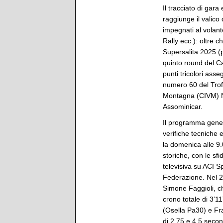
Il tracciato di gara
raggiunge il valico 
impegnati al volant
Rally ecc.): oltre 
Supersalita 2025 (p
quinto round del Ca
punti tricolori ass
numero 60 del Trofe
Montagna (CIVM) Nor
Assominicar.
Il programma genera
verifiche tecniche e
la domenica alle 9.
storiche, con le sf
televisiva su ACI Sp
Federazione. Nel 20
Simone Faggioli, c
crono totale di 3’1
(Osella Pa30) e Fr
di 2,75 e 4,5 secon