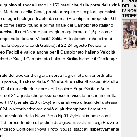
IL PRI
 eugubino si snoda lungo i 4150 metri che dalle porte della città
DELLA 
IV NO
di Madonna della Cima, pronto a ospitare i migliori specialisti
TROFE
e di ogni tipologia di auto da corsa (Prototipi, monoposto, GT,
che come sesto round e prima finale del Campionato Italiano
revisto il coefficiente punteggio maggiorato a 1,5) e come
mpionato Italiano Velocità Salita Autostoriche (che oltre ai
egna la Coppa Città di Gubbio), il 22-24 agosto l’edizione
o Fagioli è valida anche per il Campionato Italiano Velocità
d e Sud, il Campionato Italiano Bicilindriche e il Challenge
le del weekend di gara riserva la giornata di venerdì alle
 sportive, il sabato dalle 9.30 alle due salite di prove ufficiali e
00 al clou delle due gare del Tricolore SuperSalita e Auto
ide del 24 agosto che possono essere vissute anche in diretta
ort TV (canale 228 di Sky) e i canali web ufficiali della stessa
24 la vittoria tricolore andò al pluricampione fiorentino
he al volante della Nova Proto Np01 Zytek si impose con il
1”83, precedendo sul podio i due giovani siciliani Luigi Fazzino
ancesco Conticelli (Nova Proto Np01), staccati rispettivamente
di.