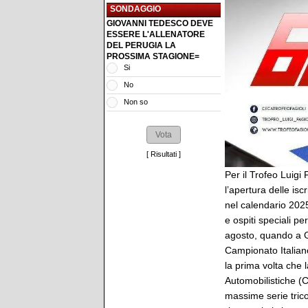
SONDAGGIO
GIOVANNI TEDESCO DEVE
ESSERE L'ALLENATORE
DEL PERUGIA LA
PROSSIMA STAGIONE=
Si
No
Non so
[
Risultati
]
Per il Trofeo Luigi
l’apertura delle is
nel calendario 2025
e ospiti speciali p
agosto, quando a Gu
Campionato Italiano
la prima volta che
Automobilistiche (
massime serie trico