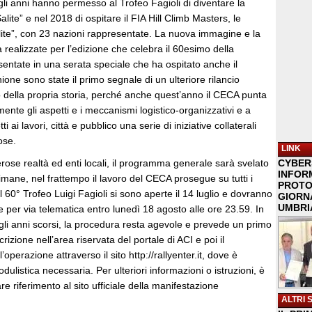
gli anni hanno permesso al Trofeo Fagioli di diventare la
lite” e nel 2018 di ospitare il FIA Hill Climb Masters, le
lite”, con 23 nazioni rappresentate. La nuova immagine e la
 realizzate per l’edizione che celebra il 60esimo della
entate in una serata speciale che ha ospitato anche il
ne sono state il primo segnale di un ulteriore rilancio
o della propria storia, perché anche quest’anno il CECA punta
mente gli aspetti e i meccanismi logistico-organizzativi e a
tti ai lavori, città e pubblico una serie di iniziative collaterali
ose.
LINK
ose realtà ed enti locali, il programma generale sarà svelato
CYBER
INFOR
imane, nel frattempo il lavoro del CECA prosegue su tutti i
PROTO
i al 60° Trofeo Luigi Fagioli si sono aperte il 14 luglio e dovranno
GIORNA
UMBRIA
 per via telematica entro lunedì 18 agosto alle ore 23.59. In
gli anni scorsi, la procedura resta agevole e prevede un primo
rizione nell’area riservata del portale di ACI e poi il
perazione attraverso il sito http://rallyenter.it, dove è
dulistica necessaria. Per ulteriori informazioni o istruzioni, è
e riferimento al sito ufficiale della manifestazione
ALTRI 
.