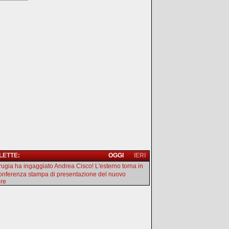
 LETTE:
OGGI
IERI
erugia ha ingaggiato Andrea Cisco! L'esterno torna in
onferenza stampa di presentazione del nuovo
ore