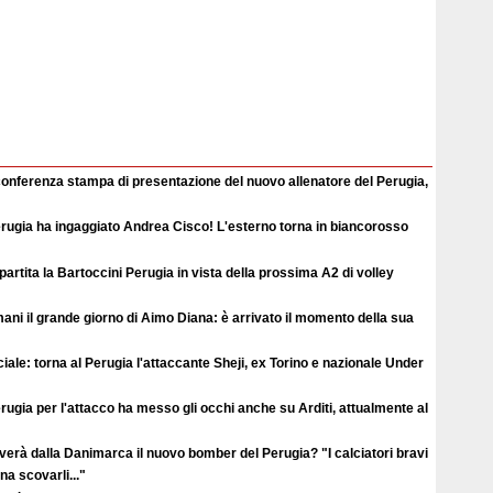
conferenza stampa di presentazione del nuovo allenatore del Perugia,
erugia ha ingaggiato Andrea Cisco! L'esterno torna in biancorosso
ipartita la Bartoccini Perugia in vista della prossima A2 di volley
ni il grande giorno di Aimo Diana: è arrivato il momento della sua
ciale: torna al Perugia l'attaccante Sheji, ex Torino e nazionale Under
erugia per l'attacco ha messo gli occhi anche su Arditi, attualmente al
verà dalla Danimarca il nuovo bomber del Perugia? "I calciatori bravi
a scovarli..."