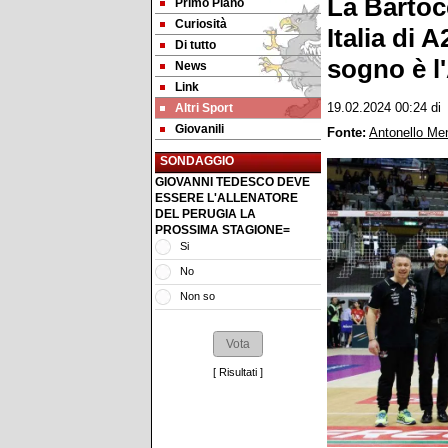
La Bartoc
Primo Piano
Curiosità
Italia di 
Di tutto
sogno è l
News
Link
Altri Sport
19.02.2024 00:24
d
Giovanili
Fonte:
Antonello Me
SONDAGGIO
GIOVANNI TEDESCO DEVE
ESSERE L'ALLENATORE
DEL PERUGIA LA
PROSSIMA STAGIONE=
Si
No
Non so
[
Risultati
]