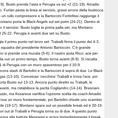
19). Busto prende l’asta e Perugia va sul +2 (21-19). Amadio
o. Furlan pesta la linea al servizio, grave errore della bustocca
un rullo compressore e la Bartoccini Fortinfissi raggiunge il
ntano porta le Black Angels sul set point (24-21). Dentro di
il servizio. Busto toglie la prima palla set, ma Montano
l 25-22. Perugia è avanti due set su Busto.
la il primo punto nel terzo set. Traballi firma il punto del 4-3,
a squadra del presidente Antonio Bartoccini. C’è grande
dro si prende una murata (5-6). Il nastro aiuta Ricci, ace per
nda out un primo tempo, Busto torna avanti (8-9). Si riscatta
1 di Perugia con un muro spaventoso per il 10-9.
ora slash di Bartolini e la Bartoccini è sopra di due. Le Black
gas (13-10). Conceicao ‘cecchina’ Traballi e trova l’ace, poi
orta Busto sul 13-13. Ancora punto diretto su Traballi, le
anti, ma ristabilisce la parità Cogliandro (14-14). Bresciani
 Busto, ma Kosareva vanifica l’opzione scelta da coach Amadio
rova un muro fondamentale, poi Bartolini chiude uno scambio
bile (19-17). Montano spara out un possibile break ed è 20-19.
ni out di Traballi e Perugia torna su di due. A questo punto
ncora alla battuta Messaggi e arriva immediatamente il break