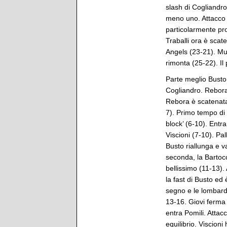
slash di Cogliandro
meno uno. Attacco o
particolarmente pro
Traballi ora è scat
Angels (23-21). Mur
rimonta (25-22). Il 
Parte meglio Busto
Cogliandro. Rebora
Rebora è scatenata 
7). Primo tempo di
block’ (6-10). Entra
Viscioni (7-10). Pa
Busto riallunga e v
seconda, la Bartoc
bellissimo (11-13).
la fast di Busto e
segno e le lombarde
13-16. Giovi ferma
entra Pomili. Attacc
equilibrio. Viscion