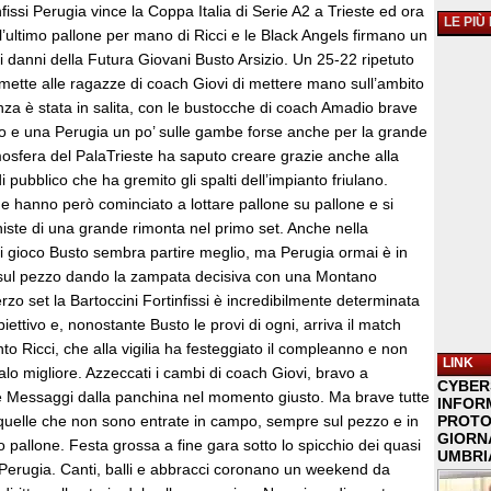
fissi Perugia vince la Coppa Italia di Serie A2 a Trieste ed ora
LE PIÙ
l’ultimo pallone per mano di Ricci e le Black Angels firmano un
i danni della Futura Giovani Busto Arsizio. Un 25-22 ripetuto
mette alle ragazze di coach Giovi di mettere mano sull’ambito
nza è stata in salita, con le bustocche di coach Amadio brave
o e una Perugia un po’ sulle gambe forse anche per la grande
osfera del PalaTrieste ha saputo creare grazie anche alla
 pubblico che ha gremito gli spalti dell’impianto friulano.
e hanno però cominciato a lottare pallone su pallone e si
iste di una grande rimonta nel primo set. Anche nella
i gioco Busto sembra partire meglio, ma Perugia ormai è in
 sul pezzo dando la zampata decisiva con una Montano
rzo set la Bartoccini Fortinfissi è incredibilmente determinata
iettivo e, nonostante Busto le provi di ogni, arriva il match
to Ricci, che alla vigilia ha festeggiato il compleanno e non
LINK
alo migliore. Azzeccati i cambi di coach Giovi, bravo a
CYBER
e Messaggi dalla panchina nel momento giusto. Ma brave tutte
INFOR
quelle che non sono entrate in campo, sempre sul pezzo e in
PROTO
GIORNA
lo pallone. Festa grossa a fine gara sotto lo spicchio dei quasi
UMBRIA
a Perugia. Canti, balli e abbracci coronano un weekend da