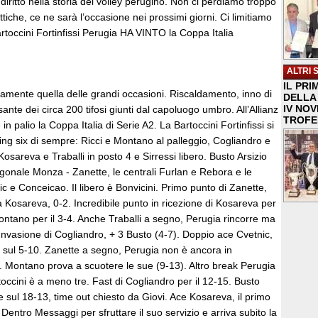
diritto nella storia del volley perugino. Non ci perdiamo troppo
attiche, ce ne sarà l’occasione nei prossimi giorni. Ci limitiamo
artoccini Fortinfissi Perugia HA VINTO la Coppa Italia
ALTRI 
IL PRI
ramente quella delle grandi occasioni. Riscaldamento, inno di
DELLA 
IV NO
ante dei circa 200 tifosi giunti dal capoluogo umbro. All’Allianz
TROFE
in palio la Coppa Italia di Serie A2. La Bartoccini Fortinfissi si
ting six di sempre: Ricci e Montano al palleggio, Cogliandro e
 Kosareva e Traballi in posto 4 e Sirressi libero. Busto Arsizio
gonale Monza - Zanette, le centrali Furlan e Rebora e le
nic e Conceicao. Il libero è Bonvicini. Primo punto di Zanette,
 Kosareva, 0-2. Incredibile punto in ricezione di Kosareva per
Montano per il 3-4. Anche Traballi a segno, Perugia rincorre ma
 Invasione di Cogliandro, + 3 Busto (4-7). Doppio ace Cvetnic,
 sul 5-10. Zanette a segno, Perugia non è ancora in
. Montano prova a scuotere le sue (9-13). Altro break Perugia
rtoccini è a meno tre. Fast di Cogliandro per il 12-15. Busto
ze sul 18-13, time out chiesto da Giovi. Ace Kosareva, il primo
 Dentro Messaggi per sfruttare il suo servizio e arriva subito la