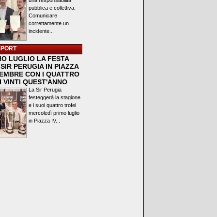
una responsabilità
pubblica e collettiva.
Comunicare
correttamente un
incidente...
SPORT
MO LUGLIO LA FESTA
SIR PERUGIA IN PIAZZA
VEMBRE CON I QUATTRO
I VINTI QUEST'ANNO
La Sir Perugia
festeggerà la stagione
e i suoi quattro trofei
mercoledì primo luglio
in Piazza IV...