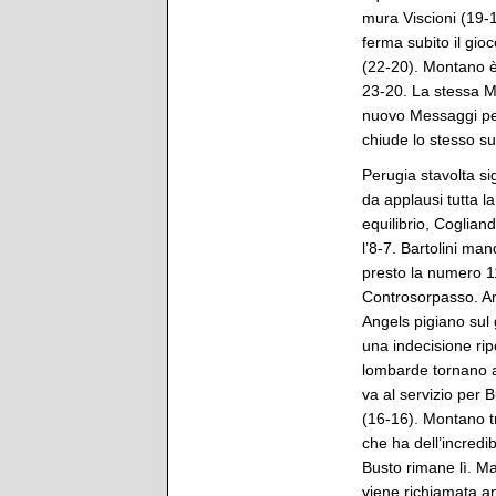
mura Viscioni (19-
ferma subito il gioc
(22-20). Montano è 
23-20. La stessa Mo
nuovo Messaggi per 
chiude lo stesso su
Perugia stavolta sig
da applausi tutta l
equilibrio, Coglian
l’8-7. Bartolini ma
presto la numero 1
Controsorpasso. Anc
Angels pigiano sul 
una indecisione rip
lombarde tornano av
va al servizio per
(16-16). Montano t
che ha dell’incredi
Busto rimane lì. Ma
viene richiamata a