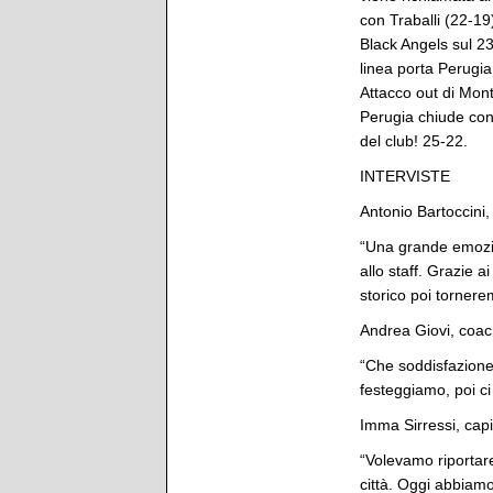
con Traballi (22-19
Black Angels sul 2
linea porta Perugia
Attacco out di Mon
Perugia chiude con 
del club! 25-22.
INTERVISTE
Antonio Bartoccini,
“Una grande emozio
allo staff. Grazie a
storico poi torner
Andrea Giovi, coach
“Che soddisfazione
festeggiamo, poi c
Imma Sirressi, capit
“Volevamo riportare
città. Oggi abbiamo