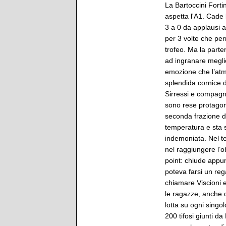
La Bartoccini Fortin
aspetta l'A1. Cade 
3 a 0 da applausi a
per 3 volte che per
trofeo. Ma la parte
ad ingranare megli
emozione che l’atm
splendida cornice di
Sirressi e compagn
sono rese protagon
seconda frazione d
temperatura e sta
indemoniata. Nel te
nel raggiungere l’ob
point: chiude appun
poteva farsi un reg
chiamare Viscioni 
le ragazze, anche 
lotta su ogni singo
200 tifosi giunti d