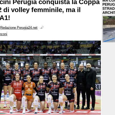
cini Perugia conquista la Coppa
MA COM
PERUG
A2 di volley femminile, ma il
STRAD
ARCHI
'A1!
i
Redazione Perugia24.net
nconi