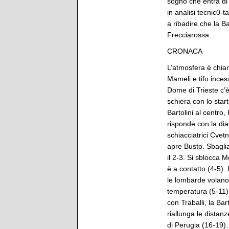
sogno che entra di 
in analisi tecnic0-t
a ribadire che la B
Frecciarossa.
CRONACA
L’atmosfera è chia
Mameli e tifo incess
Dome di Trieste c’è 
schiera con lo star
Bartolini al centro,
risponde con la dia
schiacciatrici Cvet
apre Busto. Sbaglia
il 2-3. Si sblocca 
è a contatto (4-5).
le lombarde volano
temperatura (5-11)
con Traballi, la Ba
riallunga le distan
di Perugia (16-19).