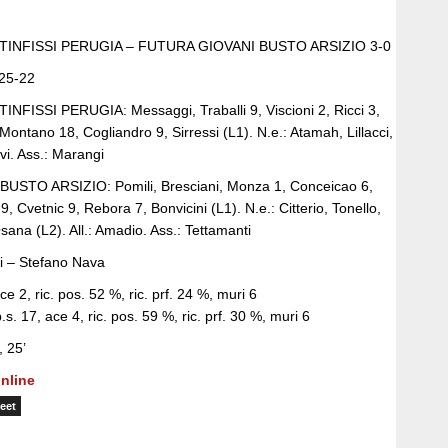
INFISSI PERUGIA – FUTURA GIOVANI BUSTO ARSIZIO 3-0
 25-22
FISSI PERUGIA: Messaggi, Traballi 9, Viscioni 2, Ricci 3,
 Montano 18, Cogliandro 9, Sirressi (L1). N.e.: Atamah, Lillacci,
iovi. Ass.: Marangi
STO ARSIZIO: Pomili, Bresciani, Monza 1, Conceicao 6,
, Cvetnic 9, Rebora 7, Bonvicini (L1). N.e.: Citterio, Tonello,
ana (L2). All.: Amadio. Ass.: Tettamanti
si – Stefano Nava
e 2, ric. pos. 52 %, ric. prf. 24 %, muri 6
 17, ace 4, ric. pos. 59 %, ric. prf. 30 %, muri 6
, 25’
nline
eet