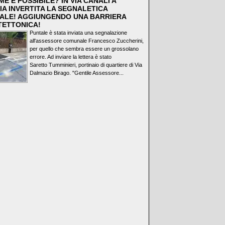
E È POSSIBILE? IN VIA CANALI A
IA INVERTITA LA SEGNALETICA
ALE! AGGIUNGENDO UNA BARRIERA
TETTONICA!
Puntale è stata inviata una segnalazione
all'assessore comunale Francesco Zuccherini,
per quello che sembra essere un grossolano
errore. Ad inviare la lettera è stato
Saretto Tumminieri, portinaio di quartiere di Via
Dalmazio Birago. "Gentile Assessore...