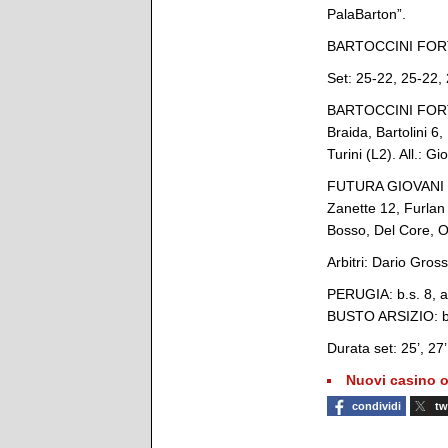
PalaBarton”.
BARTOCCINI FORT
Set: 25-22, 25-22,
BARTOCCINI FORTIN
Braida, Bartolini 6,
Turini (L2). All.: G
FUTURA GIOVANI BU
Zanette 12, Furlan 9
Bosso, Del Core, Os
Arbitri: Dario Gros
PERUGIA: b.s. 8, ac
BUSTO ARSIZIO: b.s.
Durata set: 25’, 27’
Nuovi casino o
condividi
tw