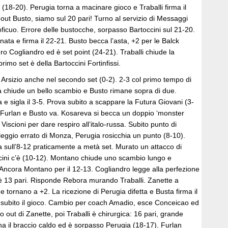
 (18-20). Perugia torna a macinare gioco e Traballi firma il
ut Busto, siamo sul 20 pari! Turno al servizio di Messaggi
ficuo. Errore delle bustocche, sorpasso Bartoccini sul 21-20.
enata e firma il 22-21. Busto becca l’asta, +2 per le Balck
o Cogliandro ed è set point (24-21). Traballi chiude la
primo set è della Bartoccini Fortinfissi.
 Arsizio anche nel secondo set (0-2). 2-3 col primo tempo di
 chiude un bello scambio e Busto rimane sopra di due.
e sigla il 3-5. Prova subito a scappare la Futura Giovani (3-
 Furlan e Busto va. Kosareva si becca un doppio ‘monster
 Viscioni per dare respiro all’italo-russa. Subito punto di
lleggio errato di Monza, Perugia rosicchia un punto (8-10).
a sull’8-12 praticamente a metà set. Murato un attacco di
cini c’è (10-12). Montano chiude uno scambio lungo e
 Ancora Montano per il 12-13. Cogliandro legge alla perfezione
d è 13 pari. Risponde Rebora murando Traballi. Zanette a
 tornano a +2. La ricezione di Perugia difetta e Busta firma il
 subito il gioco. Cambio per coach Amadio, esce Conceicao ed
o out di Zanette, poi Traballi è chirurgica: 16 pari, grande
i ha il braccio caldo ed è sorpasso Perugia (18-17). Furlan