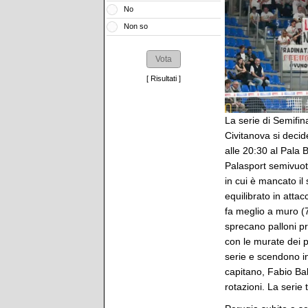
No
Non so
[
Risultati
]
La serie di Semifin
Civitanova si decide
alle 20:30 al Pala 
Palasport semivuoto
in cui è mancato il
equilibrato in atta
fa meglio a muro (7
sprecano palloni pr
con le murate dei pa
serie e scendono in
capitano, Fabio Ba
rotazioni. La serie 