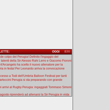
 LETTE:
OGGI
IERI
de colpo del Perugia! Definito l'ingaggio del
e talenti della Sir Alessio Rahi Lerro e Giacomo Fioroni
ant'Arcangelo ha scelto il nuovo allenatore per la
ia in festa! Per Leonardo arriva la convocazione
uccesso a Todi dell'Umbria Balloon Festival per tanti
artoccini Perugia si sta preparando con grande
i arrivi al Rugby Perugia: ingaggiati Tommaso Simoni
 agosto riprenderà ad allenarsi la Sir Perugia in vista