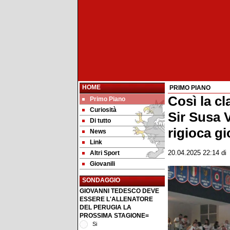
HOME
PRIMO PIANO
Così la cl
Primo Piano
Curiosità
Sir Susa 
Di tutto
rigioca gi
News
Link
Altri Sport
20.04.2025 22:14
d
Giovanili
SONDAGGIO
GIOVANNI TEDESCO DEVE
ESSERE L'ALLENATORE
DEL PERUGIA LA
PROSSIMA STAGIONE=
Si