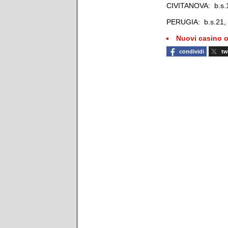
CIVITANOVA: b.s.14,
PERUGIA: b.s.21, ac
Nuovi casino o
condividi
tw