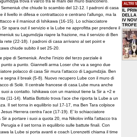
Lagumdzjia trova il varco tra le mani del muro bianconero.
ALTRI 
 a Semeniuk che chiude lo scambio del 12-12. I padroni di casa
IL PRI
 il livello in difesa e contrattacco e centrano l’allungo, ma la
DELLA 
IV NO
attacco e il maniout di Ishikawa (16-15). Lo schiacciatore
TROFE
Sir spara out il servizio e la Lube ne approfitta per prendere il
emeniuk su Lagumdzjia riapre la frazione, ma il servizio di Ben
la rete (22-18). I padroni di casa arrivano al set point e
ikawa chiude subito il set 25-20.
e pipe di Semeniuk. Anche l’inizio del terzo parziale è
 punto a punto. Giannelli arma Loser che va a segno due
cciatore polacco di casa Sir mura l’attacco di Lagumdzjia. Ben
la e segna il break (5-8). Nuovo recupero Lube con il muro di
acco di Solè. Il centrale francese di casa Lube mura anche
i suoi a contatto. Ishikawa con un maniout tiene la Sir a +2 e
 (11-14). Mattia Bottolo trova l’ace che riporta la Lube a un
za. Il set torna in equilibrio sul 17-17, ma Ben Tara colpisce
e Jesus Herrera centra l’ace (17-19). E’ lo schiacciatore
Sir a portare i suoi a quota 20, ma Nikolov infila l’attacco tra
Perugia e il set torna in equilibrio sulle battute finali. Con
hikawa la Lube si porta avanti e coach Lorenzetti chiama il time