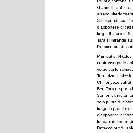
i suoi a contatto. 
Giannelli si affida
alzano ulteriormente
Sir risponde con l’
giapponese di casa 
largo. Il muro di S
Tara si infrange sul
l’attacco out di Ish
Maniout di Nikolov 
contrassegnato dal
volte, poi lo schia
Tara alza l’asticel
Chinenyeze sull’att
Ben Tara e riporta 
Semeniuk incrementa
solo punto di distan
lungo la parallela 
giapponese di casa 
le mani del muro di 
l’attacco out di Is