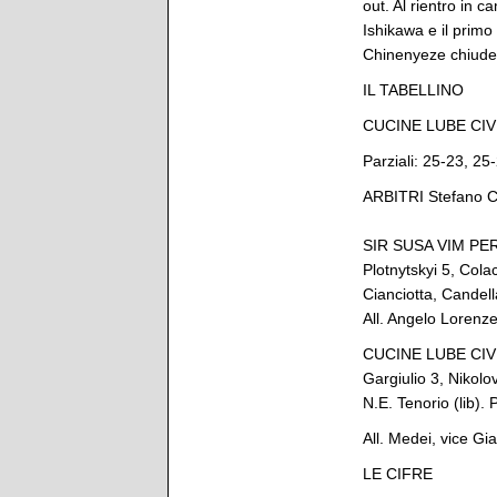
out. Al rientro in 
Ishikawa e il primo
Chinenyeze chiude i
IL TABELLINO
CUCINE LUBE CIV
Parziali: 25-23, 25
ARBITRI Stefano C
SIR SUSA VIM PERUG
Plotnytskyi 5, Colac
Cianciotta, Candel
All. Angelo Lorenzet
CUCINE LUBE CIVIT
Gargiulio 3, Nikolo
N.E. Tenorio (lib).
All. Medei, vice Gia
LE CIFRE