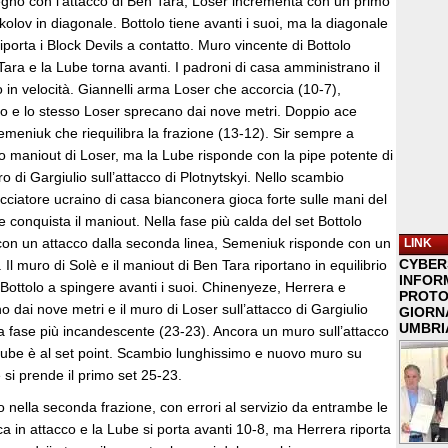
egno con l’attacco di Ben Tara, Loser incrementa con un primo
olov in diagonale. Bottolo tiene avanti i suoi, ma la diagonale
iporta i Block Devils a contatto. Muro vincente di Bottolo
 Tara e la Lube torna avanti. I padroni di casa amministrano il
in velocità. Giannelli arma Loser che accorcia (10-7),
ulo e lo stesso Loser sprecano dai nove metri. Doppio ace
meniuk che riequilibra la frazione (13-12). Sir sempre a
mo maniout di Loser, ma la Lube risponde con la pipe potente di
o di Gargiulio sull’attacco di Plotnytskyi. Nello scambio
cciatore ucraino di casa bianconera gioca forte sulle mani del
conquista il maniout. Nella fase più calda del set Bottolo
i con un attacco dalla seconda linea, Semeniuk risponde con un
LINK
CYBER
 Il muro di Solè e il maniout di Ben Tara riportano in equilibrio
INFOR
 Bottolo a spingere avanti i suoi. Chinenyeze, Herrera e
PROTO
 dai nove metri e il muro di Loser sull’attacco di Gargiulio
GIORNA
UMBRIA
nella fase più incandescente (23-23). Ancora un muro sull’attacco
 Lube è al set point. Scambio lunghissimo e nuovo muro su
e si prende il primo set 25-23.
 nella seconda frazione, con errori al servizio da entrambe le
ca in attacco e la Lube si porta avanti 10-8, ma Herrera riporta