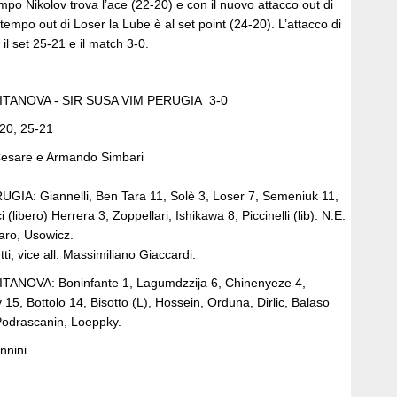
campo Nikolov trova l’ace (22-20) e con il nuovo attacco out di
 tempo out di Loser la Lube è al set point (24-20). L’attacco di
l set 25-21 e il match 3-0.
ITANOVA - SIR SUSA VIM PERUGIA 3-0
-20, 25-21
esare e Armando Simbari
IA: Giannelli, Ben Tara 11, Solè 3, Loser 7, Semeniuk 11,
i (libero) Herrera 3, Zoppellari, Ishikawa 8, Piccinelli (lib). N.E.
laro, Usowicz.
ti, vice all. Massimiliano Giaccardi.
ANOVA: Boninfante 1, Lagumdzzija 6, Chinenyeze 4,
v 15, Bottolo 14, Bisotto (L), Hossein, Orduna, Dirlic, Balaso
 Podrascanin, Loeppky.
nnini