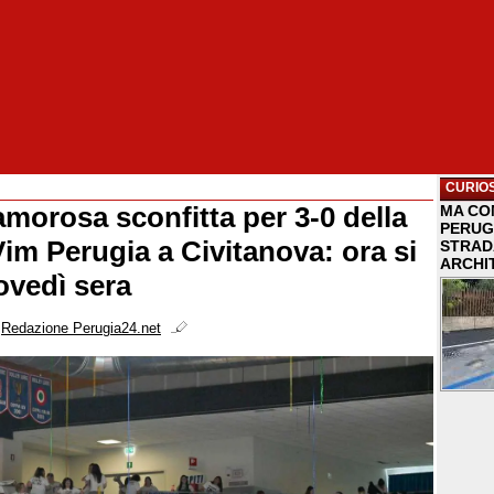
CURIOS
amorosa sconfitta per 3-0 della
MA COM
PERUG
Vim Perugia a Civitanova: ora si
STRAD
ARCHI
ovedì sera
i
Redazione Perugia24.net