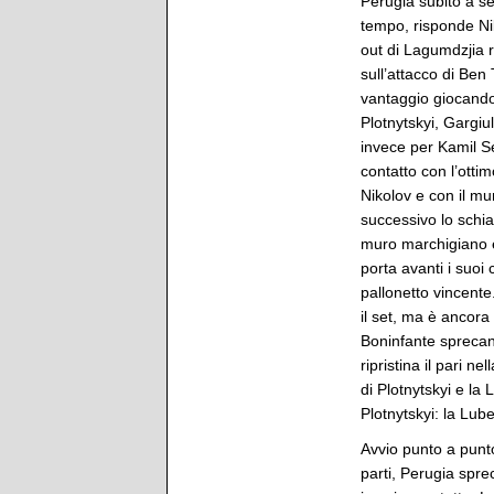
Perugia subito a s
tempo, risponde Nik
out di Lagumdzjia r
sull’attacco di Ben
vantaggio giocando 
Plotnytskyi, Gargi
invece per Kamil Se
contatto con l’otti
Nikolov e con il mur
successivo lo schia
muro marchigiano e 
porta avanti i suo
pallonetto vincente.
il set, ma è ancora
Boninfante sprecano
ripristina il pari 
di Plotnytskyi e la
Plotnytskyi: la Lub
Avvio punto a punto
parti, Perugia spre