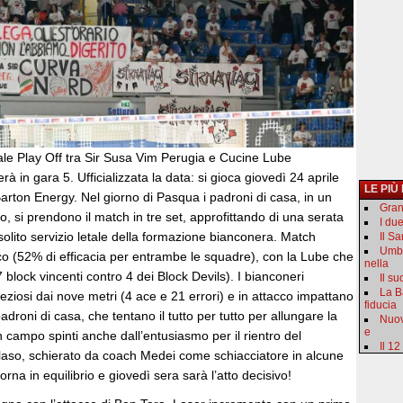
ale Play Off tra Sir Susa Vim Perugia e Cucine Lube
rà in gara 5. Ufficializzata la data: si gioca giovedì 24 aprile
LE PIÙ
Barton Energy. Nel giorno di Pasqua i padroni di casa, in un
Gran
, si prendono il match in tre set, approfittando di una serata
I du
 solito servizio letale della formazione bianconera. Match
Il S
Umbr
cco (52% di efficacia per entrambe le squadre), con la Lube che
nella
 block vincenti contro 4 dei Block Devils). I bianconeri
Il s
La B
eziosi dai nove metri (4 ace e 21 errori) e in attacco impattano
fiducia
droni di casa, che tentano il tutto per tutto per allungare la
Nuov
e
 campo spinti anche dall’entusiasmo per il rientro del
Il 12
laso, schierato da coach Medei come schiacciatore in alcune
torna in equilibrio e giovedì sera sarà l’atto decisivo!