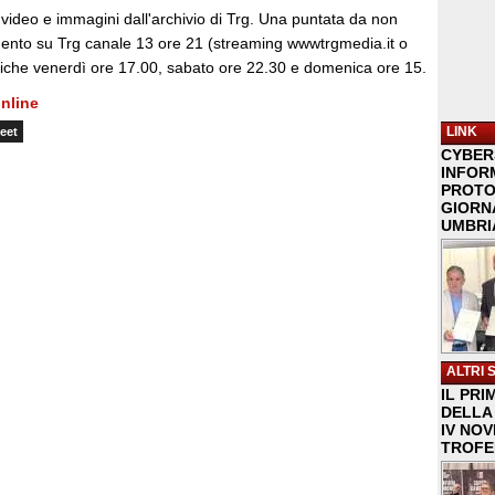
deo e immagini dall'archivio di Trg. Una puntata da non
nto su Trg canale 13 ore 21 (streaming wwwtrgmedia.it o
liche venerdì ore 17.00, sabato ore 22.30 e domenica ore 15.
nline
LINK
eet
CYBER
INFOR
PROTO
GIORNA
UMBRIA
ALTRI 
IL PRI
DELLA 
IV NO
TROFE