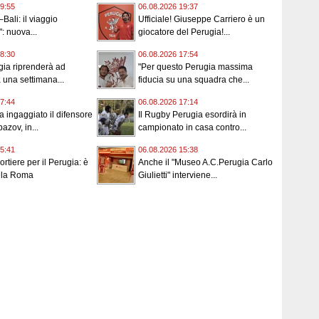
9:55
06.08.2026 19:37
Bali: il viaggio
Ufficiale! Giuseppe Carriero è un
: nuova...
giocatore del Perugia!...
8:30
06.08.2026 17:54
gia riprenderà ad
"Per questo Perugia massima
a una settimana...
fiducia su una squadra che...
7:44
06.08.2026 17:14
a ingaggiato il difensore
Il Rugby Perugia esordirà in
azov, in...
campionato in casa contro...
5:41
06.08.2026 15:38
rtiere per il Perugia: è
Anche il "Museo A.C.Perugia Carlo
alla Roma
Giulietti" interviene...