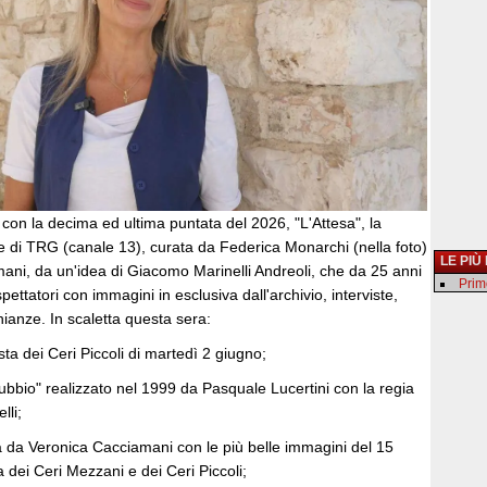
con la decima ed ultima puntata del 2026, "L'Attesa", la
e di TRG (canale 13), curata da Federica Monarchi (nella foto)
LE PIÙ
ani, da un'idea di Giacomo Marinelli Andreoli, che da 25 anni
Primo
ettatori con immagini in esclusiva dall'archivio, interviste,
ianze. In scaletta questa sera:
esta dei Ceri Piccoli di martedì 2 giugno;
Gubbio" realizzato nel 1999 da Pasquale Lucertini con la regia
lli;
ta da Veronica Cacciamani con le più belle immagini del 15
 dei Ceri Mezzani e dei Ceri Piccoli;