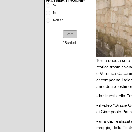
PROSSIMA STAGIONE=
Si
No
Non so
[
Risultati
]
Torna questa sera, 
storica trasmission
e Veronica Cacciam
accompagna i telesp
aneddoti e testimon
- la sintesi della F
- il video "Grazie 
di Giampaolo Pause
- una clip realizza
maggio, della Festa