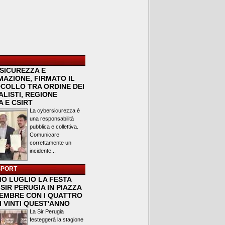
SICUREZZA E
MAZIONE, FIRMATO IL
COLLO TRA ORDINE DEI
LISTI, REGIONE
 E CSIRT
La cybersicurezza è
una responsabilità
pubblica e collettiva.
Comunicare
correttamente un
incidente...
SPORT
MO LUGLIO LA FESTA
SIR PERUGIA IN PIAZZA
VEMBRE CON I QUATTRO
I VINTI QUEST'ANNO
La Sir Perugia
festeggerà la stagione