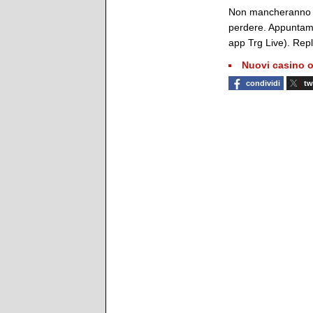
Non mancheranno vi
perdere. Appuntame
app Trg Live). Rep
Nuovi casino o
condividi
tw