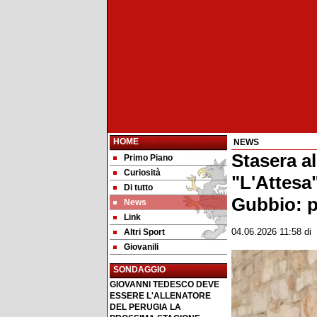
HOME
NEWS
Stasera a
Primo Piano
Curiosità
"L'Attesa"
Di tutto
Gubbio: po
News
Link
Altri Sport
04.06.2026 11:58
di
Giovanili
SONDAGGIO
GIOVANNI TEDESCO DEVE
ESSERE L'ALLENATORE
DEL PERUGIA LA