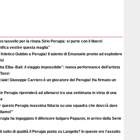
o tassello per la rinata Sirio Perugia: si parte con il libero!
ifica vestire questa maglia"
'Atletico Gubbio a Perugia! Il talento di Emanuele pronto ad esplodere
fo!
ta Elba–Bali: il viaggio impossibile": nuova performance dell'artista
 Tassi
ciale! Giuseppe Carriero è un giocatore del Perugia! Ha firmato un
ir Perugia riprenderà ad allenarsi tra una settimana in vista di una
ma
r questo Perugia massima fiducia su una squadra che dovcrà dare
ediamo!"
erugia ha ingaggiato il difensore bulgaro Papazov, in arrivo dalla Serie
il salto di qualità il Perugia punta su Langella? In queste ore l'assalto