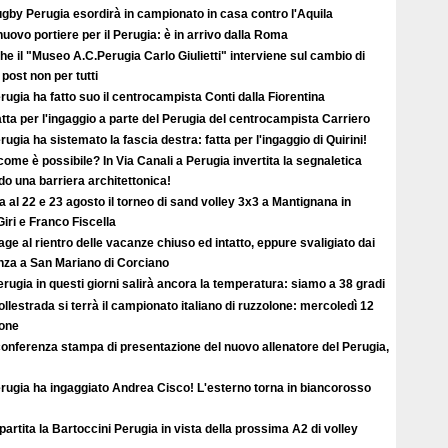
ugby Perugia esordirà in campionato in casa contro l'Aquila
uovo portiere per il Perugia: è in arrivo dalla Roma
e il "Museo A.C.Perugia Carlo Giulietti" interviene sul cambio di
 post non per tutti
erugia ha fatto suo il centrocampista Conti dalla Fiorentina
atta per l'ingaggio a parte del Perugia del centrocampista Carriero
erugia ha sistemato la fascia destra: fatta per l'ingaggio di Quirini!
ome è possibile? In Via Canali a Perugia invertita la segnaletica
o una barriera architettonica!
ta al 22 e 23 agosto il torneo di sand volley 3x3 a Mantignana in
iri e Franco Fiscella
ge al rientro delle vacanze chiuso ed intatto, eppure svaligiato dai
enza a San Mariano di Corciano
rugia in questi giorni salirà ancora la temperatura: siamo a 38 gradi
llestrada si terrà il campionato italiano di ruzzolone: mercoledì 12
ione
conferenza stampa di presentazione del nuovo allenatore del Perugia,
erugia ha ingaggiato Andrea Cisco! L'esterno torna in biancorosso
ipartita la Bartoccini Perugia in vista della prossima A2 di volley