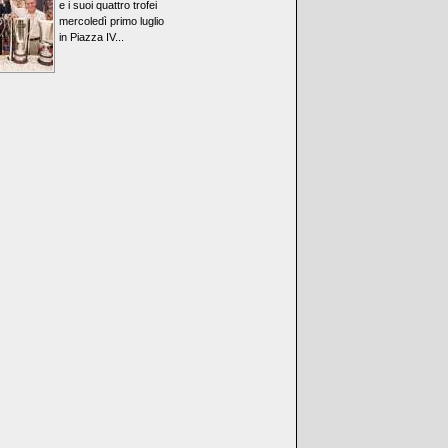
e i suoi quattro trofei
mercoledì primo luglio
in Piazza IV...