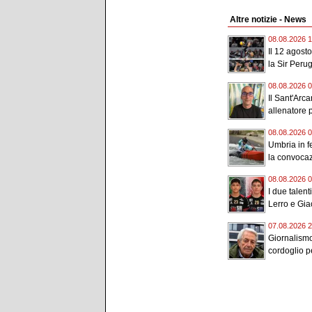
Altre notizie - News
08.08.2026 1
Il 12 agost
la Sir Perugi
08.08.2026 0
Il Sant'Arc
allenatore p
08.08.2026 0
Umbria in f
la convocaz
08.08.2026 0
I due talent
Lerro e Gia
07.08.2026 2
Giornalismo
cordoglio p