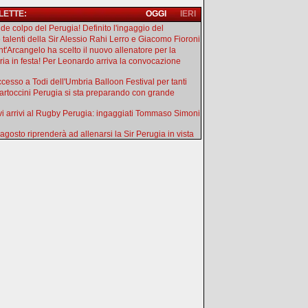
 LETTE:
OGGI
IERI
de colpo del Perugia! Definito l'ingaggio del
e talenti della Sir Alessio Rahi Lerro e Giacomo Fioroni
ant'Arcangelo ha scelto il nuovo allenatore per la
ia in festa! Per Leonardo arriva la convocazione
uccesso a Todi dell'Umbria Balloon Festival per tanti
artoccini Perugia si sta preparando con grande
i arrivi al Rugby Perugia: ingaggiati Tommaso Simoni
 agosto riprenderà ad allenarsi la Sir Perugia in vista