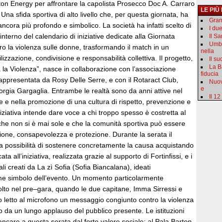
ton Energy per affrontare la capolista Prosecco Doc A. Carraro
LE PIÙ
na sfida sportiva di alto livello che, per questa giornata, ha
Gran
ncora più profondo e simbolico. La società ha infatti scelto di
I du
l’interno del calendario di iniziative dedicate alla Giornata
Il S
Umbr
ro la violenza sulle donne, trasformando il match in un
nella
izzazione, condivisione e responsabilità collettiva. Il progetto,
Il s
La B
ia la Violenza”, nasce in collaborazione con l’associazione
fiducia
appresentata da Rosy Delle Serre, e con il Rotaract Club,
Nuov
e
orgia Gargaglia. Entrambe le realtà sono da anni attive nel
Il 12
me e nella promozione di una cultura di rispetto, prevenzione e
L’iniziativa intende dare voce a chi troppo spesso è costretta al
 che non si è mai sole e che la comunità sportiva può essere
ione, consapevolezza e protezione. Durante la serata il
la possibilità di sostenere concretamente la causa acquistando
ta all’iniziativa, realizzata grazie al supporto di Fortinfissi, e i
nali creati da La zì Sofia (Sofia Biancalana), ideati
e simbolo dell’evento. Un momento particolarmente
svolto nel pre–gara, quando le due capitane, Imma Sirressi e
 letto al microfono un messaggio congiunto contro la violenza
o da un lungo applauso del pubblico presente. Le istituzioni
care a questa serata dal forte valore sociale: al Pala Barton