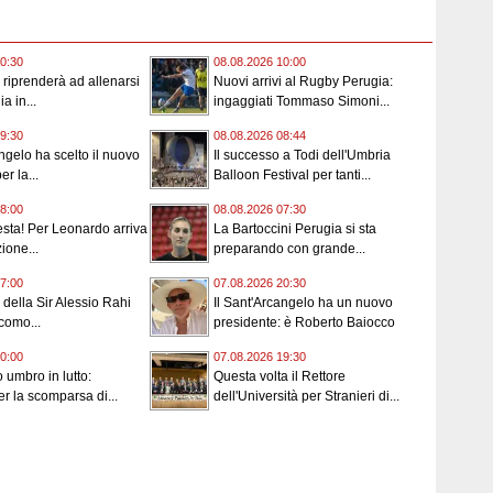
0:30
08.08.2026 10:00
o riprenderà ad allenarsi
Nuovi arrivi al Rugby Perugia:
a in...
ingaggiati Tommaso Simoni...
9:30
08.08.2026 08:44
angelo ha scelto il nuovo
Il successo a Todi dell'Umbria
er la...
Balloon Festival per tanti...
8:00
08.08.2026 07:30
esta! Per Leonardo arriva
La Bartoccini Perugia si sta
ione...
preparando con grande...
7:00
07.08.2026 20:30
i della Sir Alessio Rahi
Il Sant'Arcangelo ha un nuovo
como...
presidente: è Roberto Baiocco
0:00
07.08.2026 19:30
 umbro in lutto:
Questa volta il Rettore
er la scomparsa di...
dell'Università per Stranieri di...