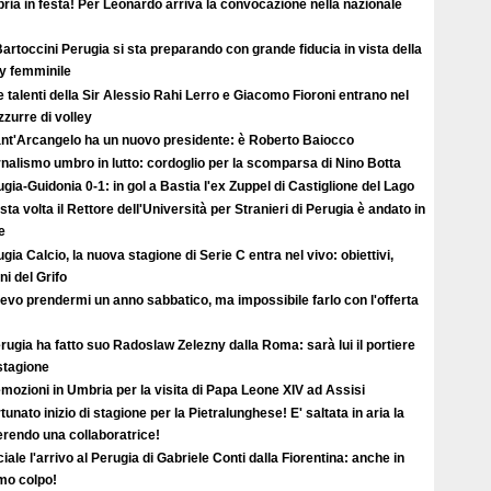
ia in festa! Per Leonardo arriva la convocazione nella nazionale
artoccini Perugia si sta preparando con grande fiducia in vista della
ey femminile
e talenti della Sir Alessio Rahi Lerro e Giacomo Fioroni entrano nel
zzurre di volley
Sant'Arcangelo ha un nuovo presidente: è Roberto Baiocco
nalismo umbro in lutto: cordoglio per la scomparsa di Nino Botta
gia-Guidonia 0-1: in gol a Bastia l'ex Zuppel di Castiglione del Lago
ta volta il Rettore dell'Università per Stranieri di Perugia è andato in
e
gia Calcio, la nuova stagione di Serie C entra nel vivo: obiettivi,
i del Grifo
evo prendermi un anno sabbatico, ma impossibile farlo con l'offerta
erugia ha fatto suo Radoslaw Zelezny dalla Roma: sarà lui il portiere
 stagione
mozioni in Umbria per la visita di Papa Leone XIV ad Assisi
tunato inizio di stagione per la Pietralunghese! E' saltata in aria la
ferendo una collaboratrice!
ciale l'arrivo al Perugia di Gabriele Conti dalla Fiorentina: anche in
imo colpo!