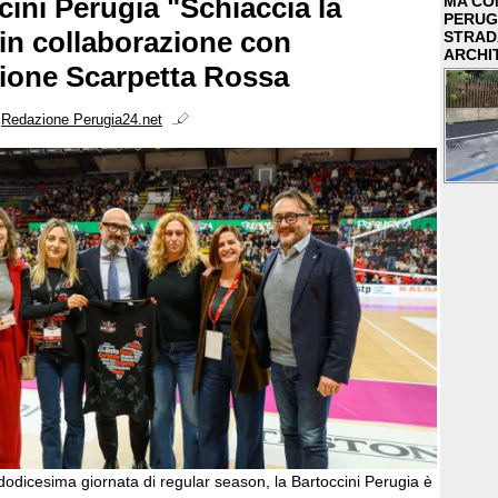
cini Perugia "Schiaccia la
MA COM
PERUG
 in collaborazione con
STRAD
ARCHI
zione Scarpetta Rossa
i
Redazione Perugia24.net
dodicesima giornata di regular season, la Bartoccini Perugia è