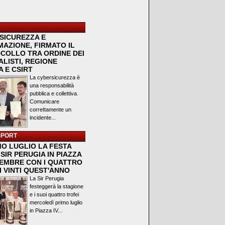
SICUREZZA E
MAZIONE, FIRMATO IL
COLLO TRA ORDINE DEI
LISTI, REGIONE
 E CSIRT
La cybersicurezza è
una responsabilità
pubblica e collettiva.
Comunicare
correttamente un
incidente...
SPORT
MO LUGLIO LA FESTA
SIR PERUGIA IN PIAZZA
VEMBRE CON I QUATTRO
I VINTI QUEST'ANNO
La Sir Perugia
festeggerà la stagione
e i suoi quattro trofei
mercoledì primo luglio
in Piazza IV...