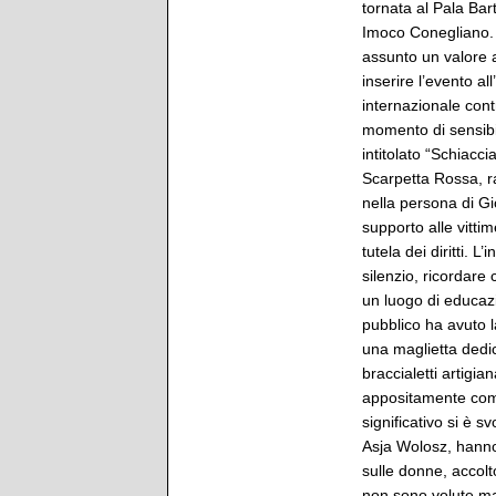
tornata al Pala Bar
Imoco Conegliano. U
assunto un valore a
inserire l’evento al
internazionale cont
momento di sensibil
intitolato “Schiacc
Scarpetta Rossa, r
nella persona di Gi
supporto alle vitti
tutela dei diritti. 
silenzio, ricordare
un luogo di educaz
pubblico ha avuto 
una maglietta dedica
braccialetti artigia
appositamente com
significativo si è 
Asja Wolosz, hanno
sulle donne, accolt
non sono volute man