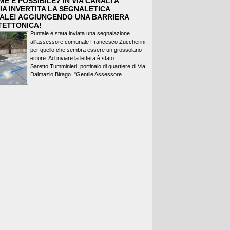
E È POSSIBILE? IN VIA CANALI A
IA INVERTITA LA SEGNALETICA
ALE! AGGIUNGENDO UNA BARRIERA
TETTONICA!
Puntale è stata inviata una segnalazione
all'assessore comunale Francesco Zuccherini,
per quello che sembra essere un grossolano
errore. Ad inviare la lettera è stato
Saretto Tumminieri, portinaio di quartiere di Via
Dalmazio Birago. "Gentile Assessore...