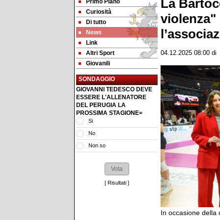
La Bartoc
Primo Piano
Curiosità
violenza"
Di tutto
l’associa
News
Link
Altri Sport
04.12.2025 08:00
d
Giovanili
SONDAGGIO
GIOVANNI TEDESCO DEVE
ESSERE L'ALLENATORE
DEL PERUGIA LA
PROSSIMA STAGIONE=
Si
No
Non so
[
Risultati
]
In occasione della 