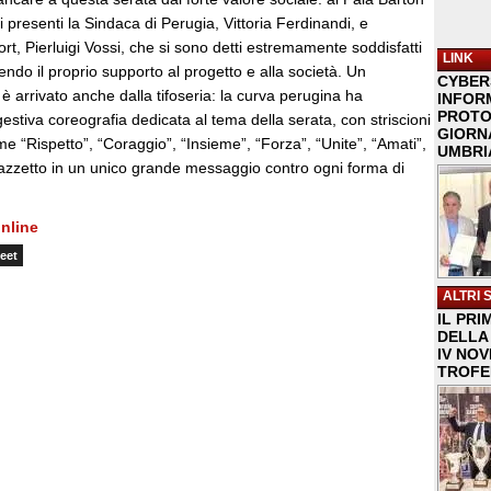
i presenti la Sindaca di Perugia, Vittoria Ferdinandi, e
ort, Pierluigi Vossi, che si sono detti estremamente soddisfatti
LINK
adendo il proprio supporto al progetto e alla società. Un
CYBER
 è arrivato anche dalla tifoseria: la curva perugina ha
INFOR
PROTO
estiva coreografia dedicata al tema della serata, con striscioni
GIORNA
e “Rispetto”, “Coraggio”, “Insieme”, “Forza”, “Unite”, “Amati”,
UMBRIA
lazzetto in un unico grande messaggio contro ogni forma di
nline
eet
ALTRI 
IL PRI
DELLA 
IV NO
TROFE