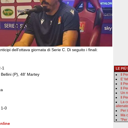
ticipi dell'ottava giornata di Serie C. Di seguito i finali:
2-1
LE PIÙ
 Bellini (P), 48' Martey
Il P
E' fa
Il Pe
Il P
ca
Un n
Il Pe
La c
allenat
 1-0
Per i
Ma c
"Per
nline