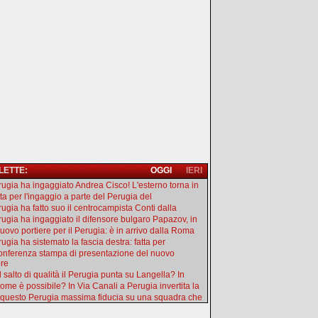
 LETTE:
OGGI
IERI
erugia ha ingaggiato Andrea Cisco! L'esterno torna in
tta per l'ingaggio a parte del Perugia del
rugia ha fatto suo il centrocampista Conti dalla
erugia ha ingaggiato il difensore bulgaro Papazov, in
uovo portiere per il Perugia: è in arrivo dalla Roma
rugia ha sistemato la fascia destra: fatta per
onferenza stampa di presentazione del nuovo
ore
l salto di qualità il Perugia punta su Langella? In
ome è possibile? In Via Canali a Perugia invertita la
 questo Perugia massima fiducia su una squadra che