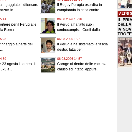
a ingaggiato il difensore
Il Rugby Perugia esordirà in
azov, in...
campionato in casa contro...
ALTRI 
IL PRI
5:41
06.08.2026 15:26
DELLA 
rtiere per il Perugia: è
Il Perugia ha fatto suo il
IV NO
alla Roma
centrocampista Conti dalla...
TROFE
5:23
06.08.2026 15:21
 l'ingaggio a parte del
Il Perugia ha sistemato la fascia
..
destra: fatta per...
4:59
06.08.2026 14:57
 e 23 agosto il torneo di
Garage al rientro delle vacanze
3x3 a...
chiuso ed intatto, eppure...