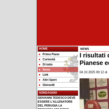
HOME
NEWS
I risultati
Primo Piano
Curiosità
Pianese e
Di tutto
News
04.10.2025 00:12
d
Link
Altri Sport
Giovanili
SONDAGGIO
GIOVANNI TEDESCO DEVE
ESSERE L'ALLENATORE
DEL PERUGIA LA