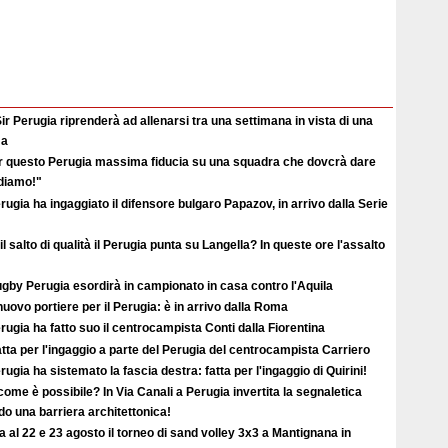
ir Perugia riprenderà ad allenarsi tra una settimana in vista di una
ma
r questo Perugia massima fiducia su una squadra che dovcrà dare
ediamo!"
erugia ha ingaggiato il difensore bulgaro Papazov, in arrivo dalla Serie
il salto di qualità il Perugia punta su Langella? In queste ore l'assalto
ugby Perugia esordirà in campionato in casa contro l'Aquila
uovo portiere per il Perugia: è in arrivo dalla Roma
erugia ha fatto suo il centrocampista Conti dalla Fiorentina
atta per l'ingaggio a parte del Perugia del centrocampista Carriero
erugia ha sistemato la fascia destra: fatta per l'ingaggio di Quirini!
ome è possibile? In Via Canali a Perugia invertita la segnaletica
o una barriera architettonica!
ta al 22 e 23 agosto il torneo di sand volley 3x3 a Mantignana in