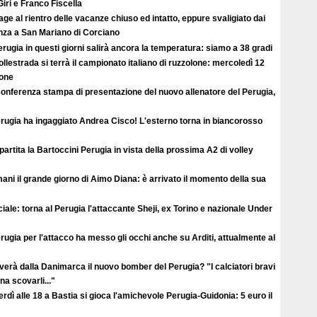
iri e Franco Fiscella
ge al rientro delle vacanze chiuso ed intatto, eppure svaligiato dai
enza a San Mariano di Corciano
rugia in questi giorni salirà ancora la temperatura: siamo a 38 gradi
llestrada si terrà il campionato italiano di ruzzolone: mercoledì 12
ione
conferenza stampa di presentazione del nuovo allenatore del Perugia,
erugia ha ingaggiato Andrea Cisco! L'esterno torna in biancorosso
ipartita la Bartoccini Perugia in vista della prossima A2 di volley
ni il grande giorno di Aimo Diana: è arrivato il momento della sua
ciale: torna al Perugia l'attaccante Sheji, ex Torino e nazionale Under
erugia per l'attacco ha messo gli occhi anche su Arditi, attualmente al
verà dalla Danimarca il nuovo bomber del Perugia? "I calciatori bravi
a scovarli..."
rdì alle 18 a Bastia si gioca l'amichevole Perugia-Guidonia: 5 euro il