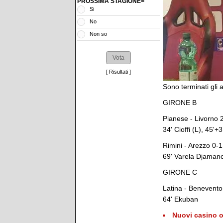
PROSSIMA STAGIONE=
Si
No
Non so
[
Risultati
]
Sono terminati gli an
GIRONE B
Pianese - Livorno 
34' Cioffi (L), 45'+3
Rimini - Arezzo 0-1
69' Varela Djaman
GIRONE C
Latina - Benevento
64' Ekuban
Nuovi casino o