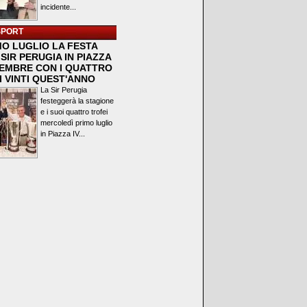
incidente...
SPORT
MO LUGLIO LA FESTA
SIR PERUGIA IN PIAZZA
VEMBRE CON I QUATTRO
I VINTI QUEST'ANNO
La Sir Perugia
festeggerà la stagione
e i suoi quattro trofei
mercoledì primo luglio
in Piazza IV...