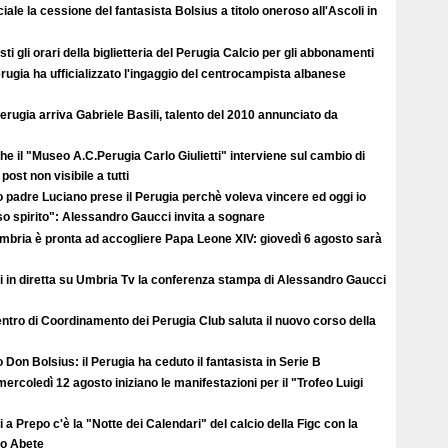
ciale la cessione del fantasista Bolsius a titolo oneroso all'Ascoli in
ti gli orari della biglietteria del Perugia Calcio per gli abbonamenti
erugia ha ufficializzato l'ingaggio del centrocampista albanese
erugia arriva Gabriele Basili, talento del 2010 annunciato da
e il "Museo A.C.Perugia Carlo Giulietti" interviene sul cambio di
post non visibile a tutti
 padre Luciano prese il Perugia perchè voleva vincere ed oggi io
so spirito": Alessandro Gaucci invita a sognare
Umbria è pronta ad accogliere Papa Leone XIV: giovedì 6 agosto sarà
i in diretta su Umbria Tv la conferenza stampa di Alessandro Gaucci
entro di Coordinamento dei Perugia Club saluta il nuovo corso della
 Don Bolsius: il Perugia ha ceduto il fantasista in Serie B
ercoledì 12 agosto iniziano le manifestazioni per il "Trofeo Luigi
 a Prepo c'è la "Notte dei Calendari" del calcio della Figc con la
lo Abete