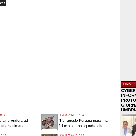
eet
LINK
CYBER
INFOR
PROTO
GIORNA
UMBRIA
8:30
06.08.2026 17:54
gia riprenderà ad
"Per questo Perugia massima
a una settimana...
fiducia su una squadra che...
7:44
06.08.2026 17:14