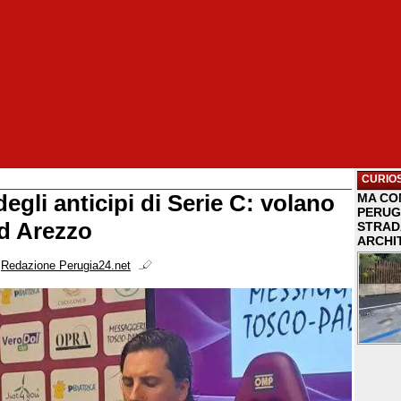
CURIOS
 degli anticipi di Serie C: volano
MA COM
PERUG
d Arezzo
STRAD
ARCHI
i
Redazione Perugia24.net