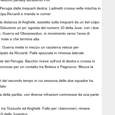
hiedono penalty attraverso Fvs
Perugia dalla trequarti destra: Ladinetti crossa nella mischia in
icipa Riccardi e manda in corner
a distanza di Anghelè, assistito sulla trequarti da un bel colpo
 Soluzione un po' egoista del numero 10 della Juve, con i due
, Guerra ed Oboavwoduo, in movimento verso l'area di
ta male e che termina alta
: Guerra mette in mezzo un rasoterra veloce per
pato da Riccardi. Palla spazzata in rimessa laterale
e del Perugia. Bacchin riceve sull'out di destra e crossa in
corosse per un contatto tra Bolsius e Pagnucco. Blocca la
uti del secondo tempo in cui nessuna delle due squadre ha
lato
a della partita, con diverse infrazioni commesse da una parte
tra Tozzuolo ed Anghelè. Fallo per i bianconeri, rimane
10 della Juventus