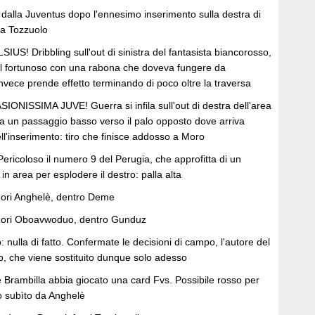
 dalla Juventus dopo l'ennesimo inserimento sulla destra di
da Tozzuolo
S! Dribbling sull'out di sinistra del fantasista biancorosso,
 gol fortunoso con una rabona che doveva fungere da
nvece prende effetto terminando di poco oltre la traversa
NISSIMA JUVE! Guerra si infila sull'out di destra dell'area
tua un passaggio basso verso il palo opposto dove arriva
ll'inserimento: tiro che finisce addosso a Moro
coloso il numero 9 del Perugia, che approfitta di un
in area per esplodere il destro: palla alta
uori Anghelè, dentro Deme
uori Oboavwoduo, dentro Gunduz
 nulla di fatto. Confermate le decisioni di campo, l'autore del
o, che viene sostituito dunque solo adesso
 Brambilla abbia giocato una card Fvs. Possibile rosso per
to subìto da Anghelè