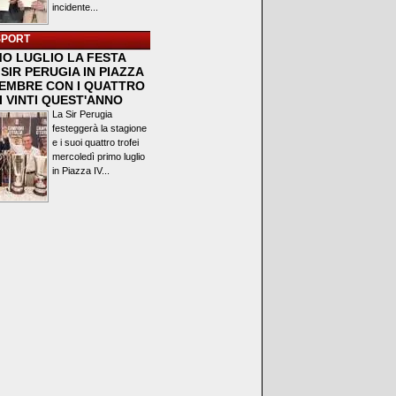
incidente...
SPORT
MO LUGLIO LA FESTA
SIR PERUGIA IN PIAZZA
VEMBRE CON I QUATTRO
I VINTI QUEST'ANNO
La Sir Perugia
festeggerà la stagione
e i suoi quattro trofei
mercoledì primo luglio
in Piazza IV...