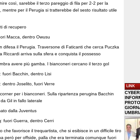
ire così, sarebbe il terzo pareggio di fila per 2-2 per la
mentre per il Perugia si tratterebbe del sesto risultato utile
ti di recupero
uori Macca, dentro Owusu
n difesa il Perugia. Traversone di Faticanti che cerca Puczka
ma Riccardi arriva sulla sfera e conquista il possesso
mbra avere più gamba. I bianconeri cercano il terzo gol
fuori Bacchin, dentro Lisi
dentro Joselito, fuori Verre
LINK
CYBER
u corner per i bianconeri. Sulla ripartenza perugina Bacchin
INFOR
da Gil in fallo laterale
PROTO
GIORNA
ato dalla Juventus
UMBRIA
 fuori Guerra, dentro Cerri
he favorisce il trequartista, che si esibisce in un difficile tiro
ma però per offside, palla che era terminata comunque fuori