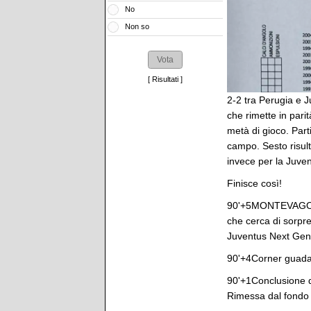
No
Non so
[
Risultati
]
2-2 tra Perugia e J
che rimette in pari
metà di gioco. Parti
campo. Sesto risulta
invece per la Juve
Finisce così!
90'+5MONTEVAGO! Cr
che cerca di sorpre
Juventus Next Gen e
90'+4Corner guadag
90'+1Conclusione di
Rimessa dal fondo