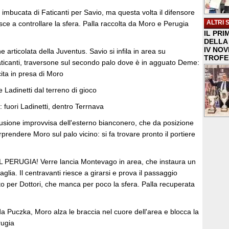
i imbucata di Faticanti per Savio, ma questa volta il difensore
ALTRI 
ce a controllare la sfera. Palla raccolta da Moro e Perugia
IL PRI
DELLA 
IV NO
 articolata della Juventus. Savio si infila in area su
TROFE
ticanti, traversone sul secondo palo dove è in agguato Deme:
cita in presa di Moro
 Ladinetti dal terreno di gioco
fuori Ladinetti, dentro Terrnava
ione improvvisa dell'esterno bianconero, che da posizione
rprendere Moro sul palo vicino: si fa trovare pronto il portiere
PERUGIA! Verre lancia Montevago in area, che instaura un
aglia. Il centravanti riesce a girarsi e prova il passaggio
etto per Dottori, che manca per poco la sfera. Palla recuperata
a Puczka, Moro alza le braccia nel cuore dell'area e blocca la
rugia