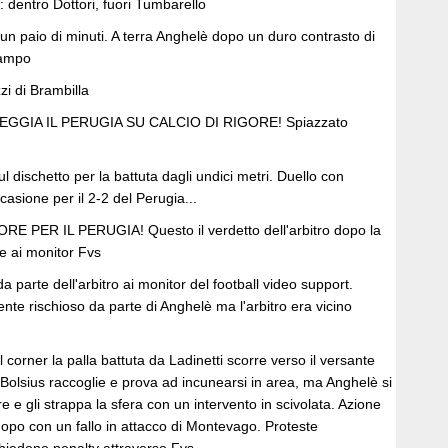
 dentro Dottori, fuori Tumbarello
n paio di minuti. A terra Anghelè dopo un duro contrasto di
campo
zzi di Brambilla
REGGIA IL PERUGIA SU CALCIO DI RIGORE! Spiazzato
ul dischetto per la battuta dagli undici metri. Duello con
asione per il 2-2 del Perugia...
E PER IL PERUGIA! Questo il verdetto dell'arbitro dopo la
ne ai monitor Fvs
a parte dell'arbitro ai monitor del football video support.
nte rischioso da parte di Anghelè ma l'arbitro era vicino
l corner la palla battuta da Ladinetti scorre verso il versante
Bolsius raccoglie e prova ad incunearsi in area, ma Anghelè si
e e gli strappa la sfera con un intervento in scivolata. Azione
opo con un fallo in attacco di Montevago. Proteste