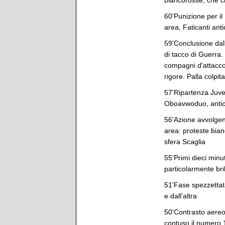
biancorosse, che c
60'Punizione per il 
area, Faticanti ant
59'Conclusione dall
di tacco di Guerra.
compagni d'attacco
rigore. Palla colpi
57'Ripartenza Juve
Oboavwoduo, antici
56'Azione avvolgent
area: proteste bian
sfera Scaglia
55'Primi dieci min
particolarmente bril
51'Fase spezzettat
e dall'altra
50'Contrasto aereo 
contuso il numero 