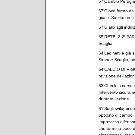
67'Cambio Perugia:
67'Gioco fermo da u
gioco. Sanitari in 
67'Giallo agli indiri
65'RETE! 2-2! PA
Scaglia
64'Ladinetti è già s
Simone Scaglia, occ
64'CALCIO DI RIGOR
revisione dell'azio
63'Check in corso d
Intervento sicurame
durante l'azione
61'Sugli sviluppi de
opposto di campo. 
improvvisa difensor
che termina poco d