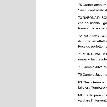
75'Corner ottenuto
Savio, controllato 
73'RABONA DI BOLSIU
che poi rischia il
traversone, e che i
72'PUCZKA! OCCASIO
di rigore, ed effet
Puczka, perfetto ne
71'MONTEVAGO! Peri
rimpallo favorevole 
71'Cambio Juve: f
70'Cambio Juve: f
69'Check terminato:
fallo era Tumbarell
68'Intanto pare che
valutare l'interven