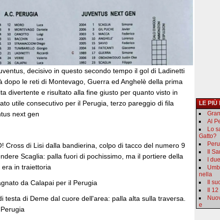
uventus, decisivo in questo secondo tempo il gol di Ladinetti
tà dopo le reti di Montevago, Guerra ed Anghelè della prima
ta divertente e risultato alla fine giusto per quanto visto in
to utile consecutivo per il Perugia, terzo pareggio di fila
LE PIÙ
ntus next gen
Gran
Al Pe
Lo s
Gatto?
Peru
oss di Lisi dalla bandierina, colpo di tacco del numero 9
Il S
ndere Scaglia: palla fuori di pochissimo, ma il portiere della
I du
ra in traiettoria
Umbr
nella
nato da Calapai per il Perugia
Il s
Il 12
 testa di Deme dal cuore dell'area: palla alta sulla traversa.
Nuov
e
 Perugia