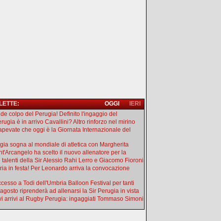
 LETTE:
OGGI
IERI
de colpo del Perugia! Definito l'ingaggio del
rugia è in arrivo Cavallini? Altro rinforzo nel mirino
apevate che oggi è la Giornata Internazionale del
gia sogna al mondiale di atletica con Margherita
ant'Arcangelo ha scelto il nuovo allenatore per la
e talenti della Sir Alessio Rahi Lerro e Giacomo Fioroni
ia in festa! Per Leonardo arriva la convocazione
uccesso a Todi dell'Umbria Balloon Festival per tanti
 agosto riprenderà ad allenarsi la Sir Perugia in vista
i arrivi al Rugby Perugia: ingaggiati Tommaso Simoni