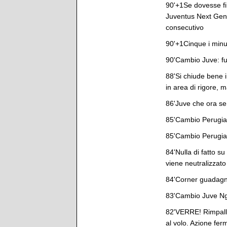
90'+1Se dovesse fin
Juventus Next Gen, 
consecutivo
90'+1Cinque i minu
90'Cambio Juve: f
88'Si chiude bene i
in area di rigore, 
86'Juve che ora se
85'Cambio Perugia: 
85'Cambio Perugia: 
84'Nulla di fatto s
viene neutralizzato 
84'Corner guadagn
83'Cambio Juve Ng:
82'VERRE! Rimpallo c
al volo. Azione fer