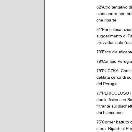
82'Altro tentativo d
bianconero non ries
che riparte
81'Pericolosa azione
suggerimento di Fa
provvidenziale l'us
79'Esce claudicante
79'Cambio Perugia: 
79'PUCZKA! Conclus
defilata cerca di so
del Perugia
77'PERICOLOSO IL 
duello fisico con Sc
filtrante sul disch
dai bianconeri
75'Corner battuto d
sfera. Riparte il Pe