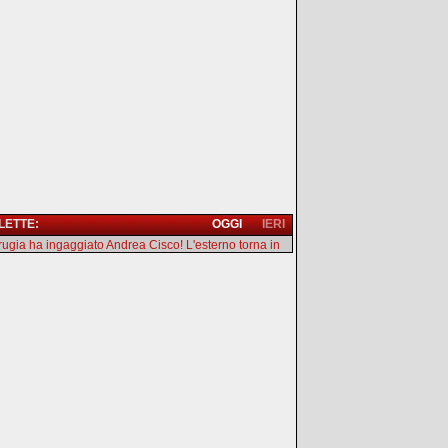
 LETTE:
OGGI
IERI
erugia ha ingaggiato Andrea Cisco! L'esterno torna in