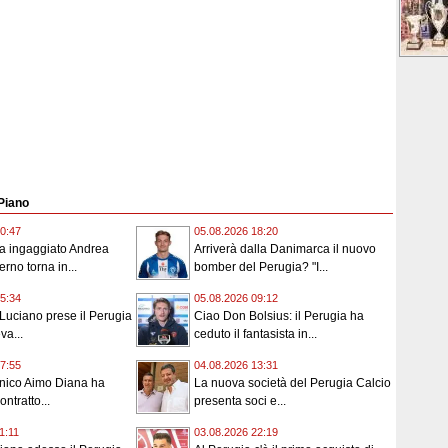
 Piano
0:47
05.08.2026 18:20
ha ingaggiato Andrea
Arriverà dalla Danimarca il nuovo
erno torna in...
bomber del Perugia? "I...
5:34
05.08.2026 09:12
Luciano prese il Perugia
Ciao Don Bolsius: il Perugia ha
va...
ceduto il fantasista in...
7:55
04.08.2026 13:31
cnico Aimo Diana ha
La nuova società del Perugia Calcio
ontratto...
presenta soci e...
1:11
03.08.2026 22:19