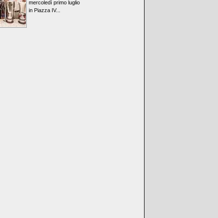
mercoledì primo luglio
in Piazza IV...