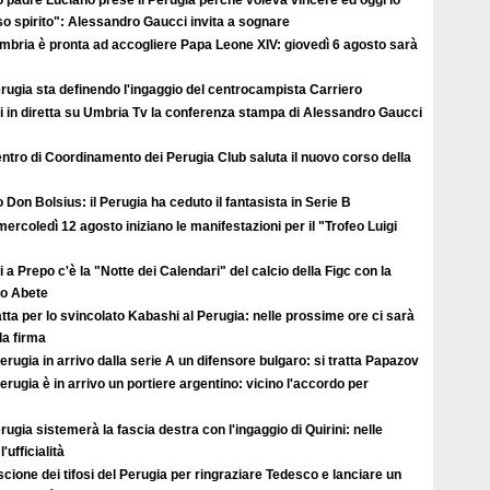
so spirito": Alessandro Gaucci invita a sognare
Umbria è pronta ad accogliere Papa Leone XIV: giovedì 6 agosto sarà
erugia sta definendo l'ingaggio del centrocampista Carriero
i in diretta su Umbria Tv la conferenza stampa di Alessandro Gaucci
entro di Coordinamento dei Perugia Club saluta il nuovo corso della
 Don Bolsius: il Perugia ha ceduto il fantasista in Serie B
ercoledì 12 agosto iniziano le manifestazioni per il "Trofeo Luigi
 a Prepo c'è la "Notte dei Calendari" del calcio della Figc con la
lo Abete
atta per lo svincolato Kabashi al Perugia: nelle prossime ore ci sarà
lla firma
erugia in arrivo dalla serie A un difensore bulgaro: si tratta Papazov
erugia è in arrivo un portiere argentino: vicino l'accordo per
erugia sistemerà la fascia destra con l'ingaggio di Quirini: nelle
'ufficialità
scione dei tifosi del Perugia per ringraziare Tedesco e lanciare un