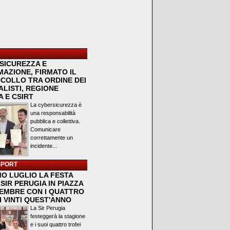
SICUREZZA E
MAZIONE, FIRMATO IL
COLLO TRA ORDINE DEI
LISTI, REGIONE
 E CSIRT
La cybersicurezza è
una responsabilità
pubblica e collettiva.
Comunicare
correttamente un
incidente...
SPORT
MO LUGLIO LA FESTA
SIR PERUGIA IN PIAZZA
VEMBRE CON I QUATTRO
I VINTI QUEST'ANNO
La Sir Perugia
festeggerà la stagione
e i suoi quattro trofei