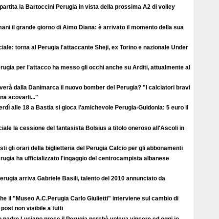
ipartita la Bartoccini Perugia in vista della prossima A2 di volley
ni il grande giorno di Aimo Diana: è arrivato il momento della sua
ciale: torna al Perugia l'attaccante Sheji, ex Torino e nazionale Under
erugia per l'attacco ha messo gli occhi anche su Arditi, attualmente al
verà dalla Danimarca il nuovo bomber del Perugia? "I calciatori bravi
a scovarli..."
rdì alle 18 a Bastia si gioca l'amichevole Perugia-Guidonia: 5 euro il
ciale la cessione del fantasista Bolsius a titolo oneroso all'Ascoli in
ti gli orari della biglietteria del Perugia Calcio per gli abbonamenti
erugia ha ufficializzato l'ingaggio del centrocampista albanese
erugia arriva Gabriele Basili, talento del 2010 annunciato da
e il "Museo A.C.Perugia Carlo Giulietti" interviene sul cambio di
post non visibile a tutti
 padre Luciano prese il Perugia perchè voleva vincere ed oggi io