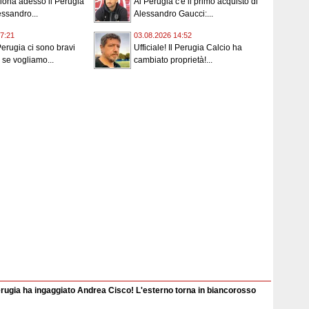
iona adesso il Perugia
Al Perugia c'è il primo acquisto di
ssandro...
Alessandro Gaucci:...
7:21
03.08.2026 14:52
Perugia ci sono bravi
Ufficiale! Il Perugia Calcio ha
 se vogliamo...
cambiato proprietà!...
erugia ha ingaggiato Andrea Cisco! L'esterno torna in biancorosso