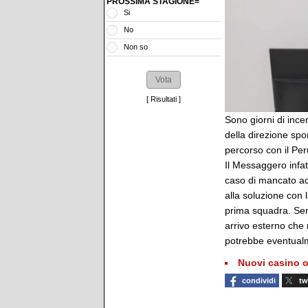
PROSSIMA STAGIONE=
Si
No
Non so
[
Risultati
]
Sono giorni di ince
della direzione spo
percorso con il Per
Il Messaggero infa
caso di mancato acc
alla soluzione con 
prima squadra. Semb
arrivo esterno che
potrebbe eventualm
Nuovi casino o
condividi
tw