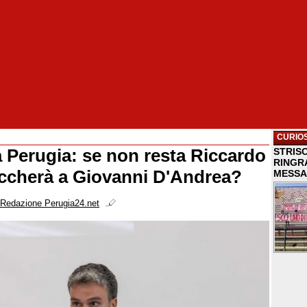
CURIOS
a Perugia: se non resta Riccardo
STRISC
RINGR
ccherà a Giovanni D'Andrea?
MESSA
Redazione Perugia24.net