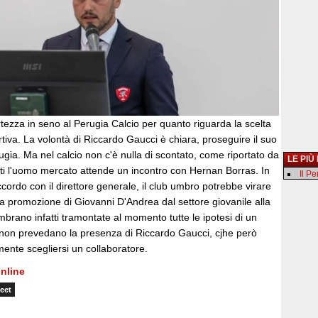
rtezza in seno al Perugia Calcio per quanto riguarda la scelta
rtiva. La volontà di Riccardo Gaucci è chiara, proseguire il suo
ugia. Ma nel calcio non c'è nulla di scontato, come riportato da
LE PIÙ
tti l'uomo mercato attende un incontro con Hernan Borras. In
Il P
ordo con il direttore generale, il club umbro potrebbe virare
la promozione di Giovanni D'Andrea dal settore giovanile alla
rano infatti tramontate al momento tutte le ipotesi di un
 non prevedano la presenza di Riccardo Gaucci, cjhe però
ente scegliersi un collaboratore.
nline
eet