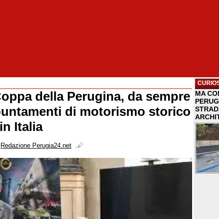
CURIOS
Coppa della Perugina, da sempre
MA COM
PERUG
ppuntamenti di motorismo storico
STRAD
ARCHI
in Italia
i
Redazione Perugia24.net