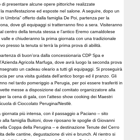
o di presentare alcune opere pittoriche realizzate
la manifestazione ed esposte nel salone. A seguire, dopo un
in Umbria” offerto dalla famiglia De Poi, partenza per la
na, dove gli equipaggi si tratterranno fino a sera. Visiteranno
 al centro della tenuta stessa e l’antico Eremo camaldolese
 valle e chiuderanno la prima giornata con una tradizionale
vo presso la tenuta si terrà la prima prova di abilità.
artenza di buon’ora dalla concessionaria CDP Spa e
all’Azienda Agricola Marfuga, dove avrà luogo la seconda prova
consegnato un cadeau oleario a tutti gli equipaggi. Si proseguirà
cia per una visita guidata dell’antico borgo ed il pranzo. Gli
nno nel tardo pomeriggio a Perugia, per poi essere trasferiti in
vette messe a disposizione dal comitato organizzatore alla
er la cena di gala, con l’atteso show cooking dei Maestri
 Scuola di Cioccolato Perugina/Nestlè.
giornata più intensa, con il passaggio a Paciano – sito
 alla famiglia Buitoni, dove riposano le spoglie di Giovanni
della Coppa della Perugina – e destinazione Tenute del Cerro
ta delle cantine, degustazione di vini e brunch. Al rientro si