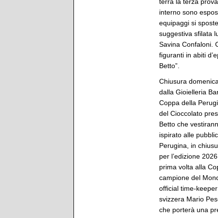
terrà la terza prova
interno sono espost
equipaggi si sposte
suggestiva sfilata 
Savina Confaloni. C
figuranti in abiti d
Betto”.
Chiusura domenica 
dalla Gioielleria Ba
Coppa della Perugin
del Cioccolato pres
Betto che vestirann
ispirato alle pubbl
Perugina, in chiusu
per l’edizione 2026
prima volta alla Cop
campione del Mond
official time-keepe
svizzera Mario Pes
che porterà una pre