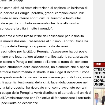
cellenze di oggi.
ti come città ed Amministrazione di ospitare un’iniziativa di
e porterà a Perugia, peraltro, grandi campioni come Miki
iude al suo interno sport, cultura, turismo e tanto altro.
ate e per il contributo essenziale che date alla nostra
onoscere la città in tutto il mondo”.
iamento è stato rivolto infine dall’assessore per le finalità
lla manifestazione. L’assessore al turismo Fabrizio Croce ha
Coppa della Perugina rappresenta da decenni un
cindibile per la città di Perugia. L’assessore ha poi posto
comune che lega tra loro alcune manifestazioni, caratterizzate
in scena a Perugia nel corso dell’anno: si tratta del concetto
LINK
 come strumento della conoscenza, un elemento che si sposa
CYBER
erritorio trasformando la strada in un luogo d’incontro. Croce
INFOR
PROTO
e questi eventi hanno anche un ulteriore punto di forza, ossia
GIORNA
nti autentici testimonial della città, facendola conoscere nel
UMBRIA
 a tal proposito, ha ricordato che, come avvenuto per altri
 coppa della Perugina verrà distribuito ai partecipanti un kit di
l’Amministrazione con l’obiettivo di far conoscere il territorio,
e peculiarità ed eccellenze.