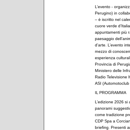
L’evento - organiz
Perugino) in collab
– è iscritto nel cal
cuore verde d’Itali
appuntamenti più ra
paesaggio dell’anim
d’arte. L’evento int
mezzo di conoscenz
esperienza cultura
Provincia di Perug
Ministero delle Infr
Radio Televisione I
ASI (Automotoclub S
IL PROGRAMMA
L’edizione 2026 si 
panorami suggestivi
come tradizione pr
CDP Spa a Corciano,
briefing. Presenti a