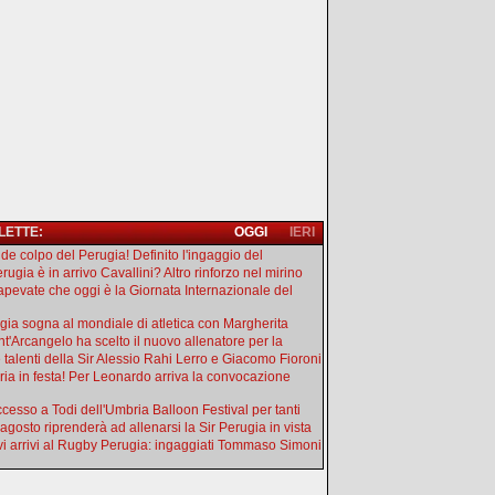
 LETTE:
OGGI
IERI
de colpo del Perugia! Definito l'ingaggio del
rugia è in arrivo Cavallini? Altro rinforzo nel mirino
apevate che oggi è la Giornata Internazionale del
gia sogna al mondiale di atletica con Margherita
ant'Arcangelo ha scelto il nuovo allenatore per la
e talenti della Sir Alessio Rahi Lerro e Giacomo Fioroni
ia in festa! Per Leonardo arriva la convocazione
uccesso a Todi dell'Umbria Balloon Festival per tanti
 agosto riprenderà ad allenarsi la Sir Perugia in vista
i arrivi al Rugby Perugia: ingaggiati Tommaso Simoni