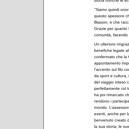
storia nonché le ec
“Siamo quindi onora
questo spessore ch
Biasion, e che racch
Grazie per quanto f
comunità, facendo c
Un ulteriore ringraz
benefiche legate a
confermato che la 
appuntamento impres
l’accento sul filo 
da sport e cultura, 
del viaggio inteso
perfettamente col t
ha poi rimarcato ch
rendono i partecipa
mondo. L’assessore,
eventi, anche per la
benvenuto creato dal
la sua storia, le su