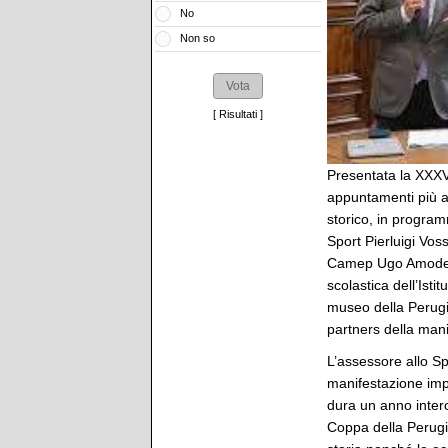
No
Non so
[
Risultati
]
Presentata la XXXV
appuntamenti più a
storico, in program
Sport Pierluigi Vos
Camep Ugo Amodeo, 
scolastica dell’Ist
museo della Perugi
partners della mani
L’assessore allo Sp
manifestazione imp
dura un anno intero,
Coppa della Perugin