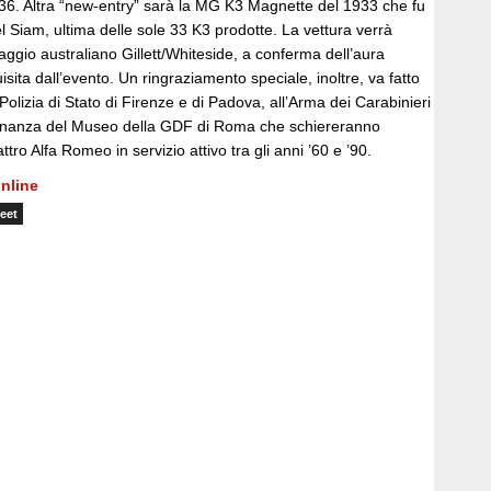
936. Altra “new-entry” sarà la MG K3 Magnette del 1933 che fu
el Siam, ultima delle sole 33 K3 prodotte. La vettura verrà
aggio australiano Gillett/Whiteside, a conferma dell’aura
isita dall’evento. Un ringraziamento speciale, inoltre, va fatto
Polizia di Stato di Firenze e di Padova, all’Arma dei Carabinieri
Finanza del Museo della GDF di Roma che schiereranno
tro Alfa Romeo in servizio attivo tra gli anni ’60 e ’90.
nline
eet