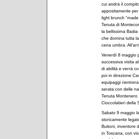
cui andrà il compit
appositamente per 
light brunch “made 
Tenuta di Montecoro
la bellissima Badia
che domina tutta la
cena umbra. All’arri
Venerdì 8 maggio p
successiva visita 
di abilità e verrà 
poi in direzione Cas
equipaggi rientrera
serata con delle na
Tenuta Montenero p
Cioccolatieri della
Sabato 9 maggio la 
storicamente legato
Buitoni, inventore 
in Toscana, con visi