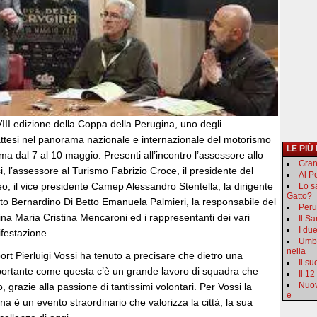
III edizione della Coppa della Perugina, uno degli
ttesi nel panorama nazionale e internazionale del motorismo
LE PIÙ
ma dal 7 al 10 maggio. Presenti all’incontro l’assessore allo
Gran
si, l’assessore al Turismo Fabrizio Croce, il presidente del
Al Pe
il vice presidente Camep Alessandro Stentella, la dirigente
Lo s
Gatto?
ituto Bernardino Di Betto Emanuela Palmieri, la responsabile del
Peru
na Maria Cristina Mencaroni ed i rappresentanti dei vari
Il S
I du
festazione.
Umbr
nella
ort Pierluigi Vossi ha tenuto a precisare che dietro una
Il s
ortante come questa c’è un grande lavoro di squadra che
Il 12
Nuov
 grazie alla passione di tantissimi volontari. Per Vossi la
e
a è un evento straordinario che valorizza la città, la sua