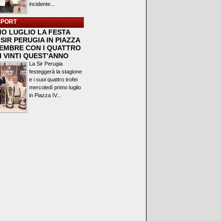
incidente...
SPORT
MO LUGLIO LA FESTA
SIR PERUGIA IN PIAZZA
VEMBRE CON I QUATTRO
I VINTI QUEST'ANNO
La Sir Perugia
festeggerà la stagione
e i suoi quattro trofei
mercoledì primo luglio
in Piazza IV...