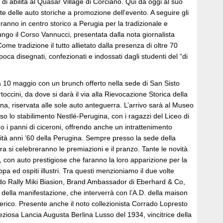
 di abilità al Quasar Village di Corciano. Qui da oggi al suo
e delle auto storiche a promozione dell’evento. A seguire gli
ranno in centro storico a Perugia per la tradizionale e
lungo il Corso Vannucci, presentata dalla nota giornalista
ome tradizione il tutto allietato dalla presenza di oltre 70
’epoca disegnati, confezionati e indossati dagli studenti del “di
10 maggio con un brunch offerto nella sede di San Sisto
rtoccini, da dove si darà il via alla Rievocazione Storica della
a, riservata alle sole auto anteguerra. L’arrivo sarà al Museo
so lo stabilimento Nestlé-Perugina, con i ragazzi del Liceo di
o i panni di ciceroni, offrendo anche un intrattenimento
icità anni ’60 della Perugina. Sempre presso la sede della
ra si celebreranno le premiazioni e il pranzo. Tante le novità
, con auto prestigiose che faranno la loro apparizione per la
pa ed ospiti illustri. Tra questi menzioniamo il due volte
o Rally Miki Biasion, Brand Ambassador di Eberhard & Co,
r della manifestazione, che interverrà con l’A.D. della maison
erico. Presente anche il noto collezionista Corrado Lopresto
ziosa Lancia Augusta Berlina Lusso del 1934, vincitrice della