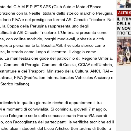
zato dal C.A.M.E.P. ETS APS (Club Auto e Moto d’Epoca
orazione con la Nestlè, titolare dello storico marchio Perugina
ALTRI 
IL PRI
endario FIVA e nel prestigioso format ASI Circuito Tricolore. Nel
DELLA 
a, la Coppa della Perugina rappresenta uno degli
IV NO
ffinati di ASI Circuito Tricolore. L’Umbria si presenta come
TROFE
a, con colline morbide, borghi medievali, abbazie e città
erpreta pienamente la filosofia ASI: il veicolo storico come
a, la strada come luogo di incontro, il viaggio come
le. La manifestazione gode del patrocinio di: Regione Umbria,
ia, Comune di Perugia, Comune di Cascia, CCIAA dell’Umbria,
astrutture e dei Trasporti, Ministero della Cultura, ANCI, RAI –
taliana, FIVA (Fédération Internationales Véhicules Anciens) e
torico Italiano).
articolerà in quattro giornate ricche di appuntamenti, tra
 e momenti di convivialità. Si comincia, giovedì 7 maggio,
esso l’elegante sede della concessionaria Ferrari/Maserati
 con l’accoglienza dei partecipanti, le verifiche tecniche ed il
nche alcuni studenti del Liceo Artistico Bernardino di Betto, a