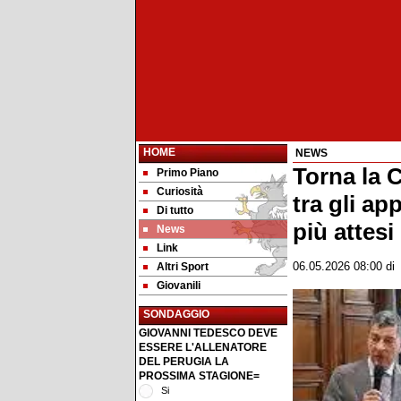
HOME
NEWS
Torna la 
Primo Piano
Curiosità
tra gli a
Di tutto
più attesi 
News
Link
Altri Sport
06.05.2026 08:00
d
Giovanili
SONDAGGIO
GIOVANNI TEDESCO DEVE
ESSERE L'ALLENATORE
DEL PERUGIA LA
PROSSIMA STAGIONE=
Si