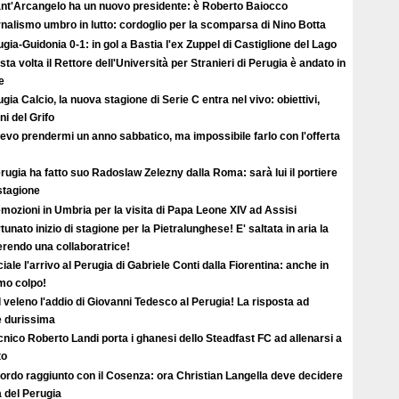
Sant'Arcangelo ha un nuovo presidente: è Roberto Baiocco
nalismo umbro in lutto: cordoglio per la scomparsa di Nino Botta
gia-Guidonia 0-1: in gol a Bastia l'ex Zuppel di Castiglione del Lago
ta volta il Rettore dell'Università per Stranieri di Perugia è andato in
e
gia Calcio, la nuova stagione di Serie C entra nel vivo: obiettivi,
i del Grifo
evo prendermi un anno sabbatico, ma impossibile farlo con l'offerta
erugia ha fatto suo Radoslaw Zelezny dalla Roma: sarà lui il portiere
 stagione
mozioni in Umbria per la visita di Papa Leone XIV ad Assisi
tunato inizio di stagione per la Pietralunghese! E' saltata in aria la
ferendo una collaboratrice!
ciale l'arrivo al Perugia di Gabriele Conti dalla Fiorentina: anche in
imo colpo!
l veleno l'addio di Giovanni Tedesco al Perugia! La risposta ad
è durissima
ecnico Roberto Landi porta i ghanesi dello Steadfast FC ad allenarsi a
to
ordo raggiunto con il Cosenza: ora Christian Langella deve decidere
a del Perugia