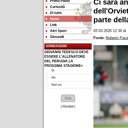
Ci sarà a
Primo Piano
Curiosità
dell'Orvie
Di tutto
parte dell
News
Link
Altri Sport
03.03.2026 12:30
d
Giovanili
Fonte:
Roberto Pac
SONDAGGIO
GIOVANNI TEDESCO DEVE
ESSERE L'ALLENATORE
DEL PERUGIA LA
PROSSIMA STAGIONE=
Si
No
Non so
[
Risultati
]