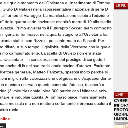
le sul grigio momento dell'Orvietana è l’inserimento di Tommy
LE PIÙ
di Giulio Di Natale) nella rappresentativa nazionale di serie D
al Torneo di Viareggio. La manifestazione celebra l’edizione
le” della quarta serie nazionale esordirà martedì 10 allo stadio
avezza. Primo avversario il Futurepro Soccer, team composto
ri nigeriani. Tommaso, nella quarta stagione all’Orvietana ha
n pianta stabile con Rizzolo, poi confermato da Pascali. Per
so rifiutò, a suo tempo, il gialloblù della Viterbese con la quale
primo campionato élite. La scelta di Orvieto non era stata
 raccontato - in considerazione del prestigio di cui gode il
so anche di là del suo tradizionale bacino d’utenza. Esultante,
 direttore generale, Matteo Panzetta, spesosi molto perché si
ioni migliori alla valorizzazione del giovane di Acquapendente
i in maniera riservata quanto concreta. Adesso, toccherà a
dda (3 volte Nazionale, oltre 300 partite con Udinese-Lazio-
LINK
saltare le indubbie qualità. A Tommaso piace immensamente
CYBER
uale mezzala ma non metterà certamente il broncio qualora il
INFOR
altro ruolo.
PROTO
GIORNA
nline
UMBRIA
eet