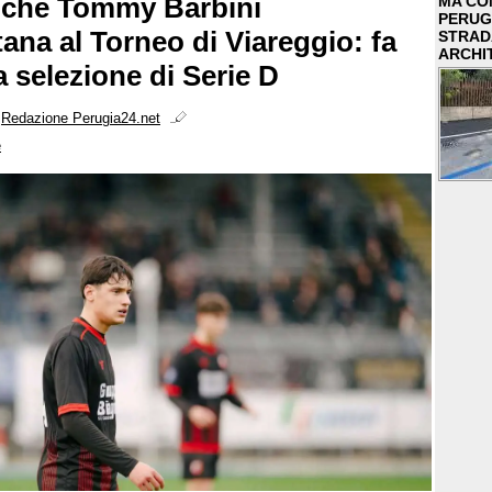
nche Tommy Barbini
MA COM
PERUG
tana al Torneo di Viareggio: fa
STRAD
ARCHI
a selezione di Serie D
i
Redazione Perugia24.net
e