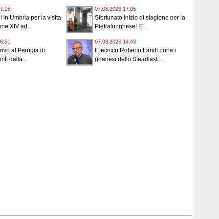
7:16
07.08.2026 17:05
 in Umbria per la visita
Sfortunato inizio di stagione per la
ne XIV ad...
Pietralunghese! E'...
6:51
07.08.2026 14:43
rrivo al Perugia di
Il tecnico Roberto Landi porta i
ti dalla...
ghanesi dello Steadfast...