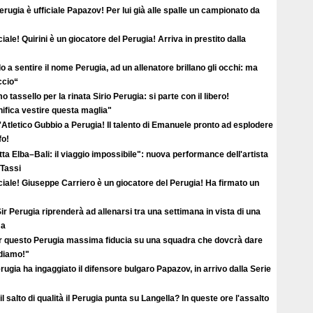
erugia è ufficiale Papazov! Per lui già alle spalle un campionato da
ciale! Quirini è un giocatore del Perugia! Arriva in prestito dalla
o a sentire il nome Perugia, ad un allenatore brillano gli occhi: ma
ccio“
o tassello per la rinata Sirio Perugia: si parte con il libero!
ifica vestire questa maglia"
'Atletico Gubbio a Perugia! Il talento di Emanuele pronto ad esplodere
fo!
ta Elba–Bali: il viaggio impossibile": nuova performance dell'artista
 Tassi
ciale! Giuseppe Carriero è un giocatore del Perugia! Ha firmato un
ir Perugia riprenderà ad allenarsi tra una settimana in vista di una
ma
r questo Perugia massima fiducia su una squadra che dovcrà dare
ediamo!"
erugia ha ingaggiato il difensore bulgaro Papazov, in arrivo dalla Serie
il salto di qualità il Perugia punta su Langella? In queste ore l'assalto