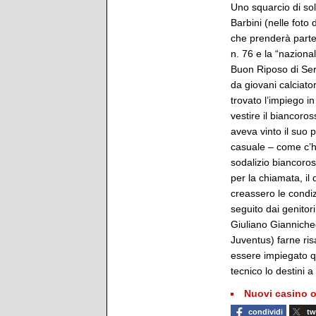
Uno squarcio di so
Barbini (nelle foto 
che prenderà parte 
n. 76 e la “naziona
Buon Riposo di Ser
da giovani calciato
trovato l’impiego i
vestire il biancoros
aveva vinto il suo 
casuale – come c’ha
sodalizio biancoros
per la chiamata, il
creassero le condiz
seguito dai genitor
Giuliano Gianniche
Juventus) farne ri
essere impiegato q
tecnico lo destini a 
Nuovi casino o
condividi
tw