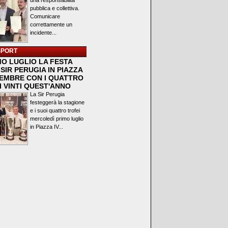
una responsabilità
pubblica e collettiva.
Comunicare
correttamente un
incidente...
SPORT
MO LUGLIO LA FESTA
SIR PERUGIA IN PIAZZA
VEMBRE CON I QUATTRO
I VINTI QUEST'ANNO
La Sir Perugia
festeggerà la stagione
e i suoi quattro trofei
mercoledì primo luglio
in Piazza IV...