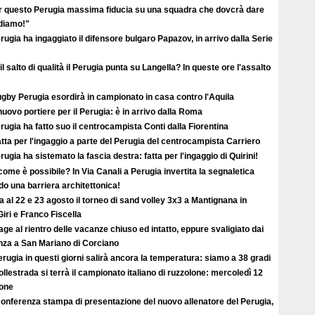
r questo Perugia massima fiducia su una squadra che dovcrà dare
ediamo!"
erugia ha ingaggiato il difensore bulgaro Papazov, in arrivo dalla Serie
il salto di qualità il Perugia punta su Langella? In queste ore l'assalto
ugby Perugia esordirà in campionato in casa contro l'Aquila
uovo portiere per il Perugia: è in arrivo dalla Roma
erugia ha fatto suo il centrocampista Conti dalla Fiorentina
atta per l'ingaggio a parte del Perugia del centrocampista Carriero
erugia ha sistemato la fascia destra: fatta per l'ingaggio di Quirini!
ome è possibile? In Via Canali a Perugia invertita la segnaletica
o una barriera architettonica!
ta al 22 e 23 agosto il torneo di sand volley 3x3 a Mantignana in
iri e Franco Fiscella
ge al rientro delle vacanze chiuso ed intatto, eppure svaligiato dai
enza a San Mariano di Corciano
rugia in questi giorni salirà ancora la temperatura: siamo a 38 gradi
llestrada si terrà il campionato italiano di ruzzolone: mercoledì 12
ione
conferenza stampa di presentazione del nuovo allenatore del Perugia,