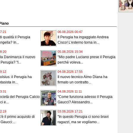
 Piano
7:21
06.08.2026 00:47
 di qualità il Perugia
Il Perugia ha ingaggiato Andrea
ngella? In...
Cisco! L'esterno torna in...
8:20
05.08.2026 15:34
lla Danimarca il nuovo
"Mio padre Luciano prese il Perugia
Perugia? "I...
perchè voleva...
9:12
04.08.2026 17:55
lsius: il Perugia ha
Il nuovo tecnico Aimo Diana ha
tasista in...
firmato un contratto...
3:31
04.08.2026 11:11
cietà del Perugia Calcio
"Come funziona adesso il Perugia
i e...
Gaucci? Alessandro...
2:19
03.08.2026 17:21
'è il primo acquisto di
"In questo Perugia ci sono bravi
Gaucci:...
ragazzi, ma se vogliamo...