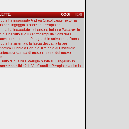
 LETTE:
OGGI
IERI
erugia ha ingaggiato Andrea Cisco! L'esterno torna in
tta per l'ingaggio a parte del Perugia del
erugia ha ingaggiato il difensore bulgaro Papazov, in
rugia ha fatto suo il centrocampista Conti dalla
uovo portiere per il Perugia: è in arrivo dalla Roma
rugia ha sistemato la fascia destra: fatta per
'Atletico Gubbio a Perugia! Il talento di Emanuele
onferenza stampa di presentazione del nuovo
ore
l salto di qualità il Perugia punta su Langella? In
ome è possibile? In Via Canali a Perugia invertita la