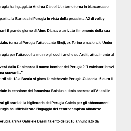
erugia ha ingaggiato Andrea Cisco! L'esterno torna in biancorosso
ipartita la Bartoccini Perugia in vista della prossima A2 di volley
ni il grande giorno di Aimo Diana: è arrivato il momento della sua
ciale: torna al Perugia l'attaccante Sheji, ex Torino e nazionale Under
erugia per l'attacco ha messo gli occhi anche su Arditi, attualmente al
verà dalla Danimarca il nuovo bomber del Perugia? "I calciatori bravi
a scovarli..."
rdì alle 18 a Bastia si gioca l'amichevole Perugia-Guidonia: 5 euro il
ciale la cessione del fantasista Bolsius a titolo oneroso all'Ascoli in
ti gli orari della biglietteria del Perugia Calcio per gli abbonamenti
erugia ha ufficializzato l'ingaggio del centrocampista albanese
erugia arriva Gabriele Basili, talento del 2010 annunciato da