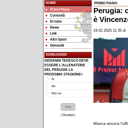
HOME
PRIMO PIANO
Perugia: c
Primo Piano
Curiosità
è Vincenz
Di tutto
News
19.02.2025 11:35
di
Link
Altri Sport
Giovanili
SONDAGGIO
GIOVANNI TEDESCO DEVE
ESSERE L'ALLENATORE
DEL PERUGIA LA
PROSSIMA STAGIONE=
Si
No
Non so
[
Risultati
]
Manca ancora l'uffic