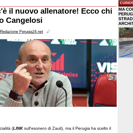
CURIOS
'è il nuovo allenatore! Ecco chi
MA COM
PERUG
o Cangelosi
STRAD
ARCHI
Redazione Perugia24.net
ialità (
LINK
sull'esonero di Zauli), ma il Perugia ha scelto il