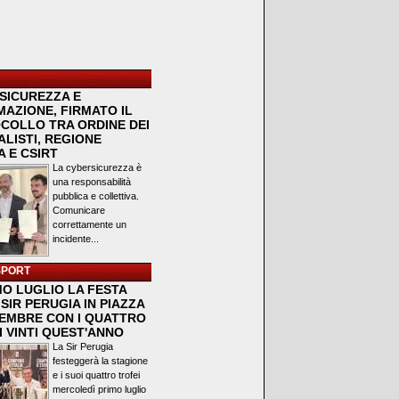
SICUREZZA E
MAZIONE, FIRMATO IL
COLLO TRA ORDINE DEI
LISTI, REGIONE
 E CSIRT
La cybersicurezza è
una responsabilità
pubblica e collettiva.
Comunicare
correttamente un
incidente...
SPORT
MO LUGLIO LA FESTA
SIR PERUGIA IN PIAZZA
VEMBRE CON I QUATTRO
I VINTI QUEST'ANNO
La Sir Perugia
festeggerà la stagione
e i suoi quattro trofei
mercoledì primo luglio