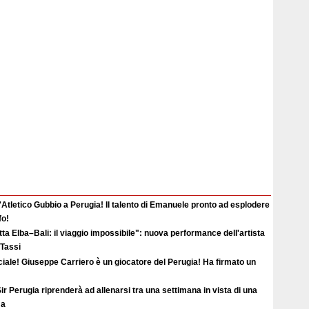
'Atletico Gubbio a Perugia! Il talento di Emanuele pronto ad esplodere
fo!
ta Elba–Bali: il viaggio impossibile": nuova performance dell'artista
 Tassi
ciale! Giuseppe Carriero è un giocatore del Perugia! Ha firmato un
ir Perugia riprenderà ad allenarsi tra una settimana in vista di una
ma