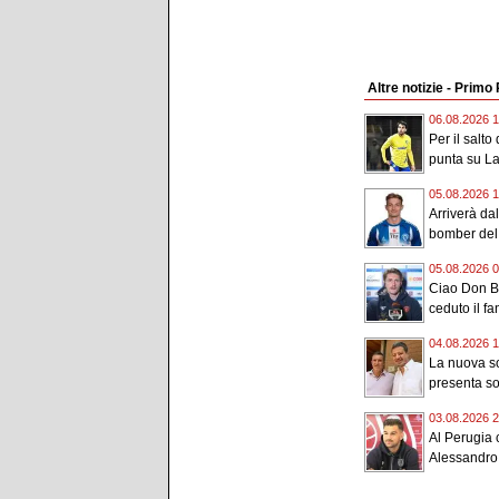
Altre notizie - Primo
06.08.2026 1
Per il salto
punta su La
05.08.2026 1
Arriverà da
bomber del 
05.08.2026 0
Ciao Don Bo
ceduto il fan
04.08.2026 1
La nuova so
presenta soc
03.08.2026 2
Al Perugia c
Alessandro 