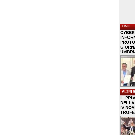
LINK
CYBER
INFOR
PROTO
GIORNA
UMBRIA
ALTRI 
IL PRI
DELLA 
IV NO
TROFE