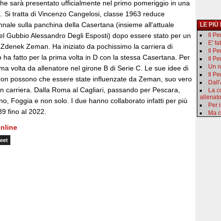
che sarà presentato ufficialmente nel primo pomeriggio in una
 Si tratta di Vincenzo Cangelosi, classe 1963 reduce
nnale sulla panchina della Casertana (insieme all'attuale
LE PIÙ
del Gubbio Alessandro Degli Esposti) dopo essere stato per un
Il P
E' fa
di Zdenek Zeman. Ha iniziato da pochissimo la carriera di
Il P
lo ha fatto per la prima volta in D con la stessa Casertana. Per
Il Pe
Un n
prima volta da allenatore nel girone B di Serie C. Le sue idee di
Il Pe
non possono che essere state influenzate da Zeman, suo vero
Dall
in carriera. Dalla Roma al Cagliari, passando per Pescara,
La c
allenat
ino, Foggia e non solo. I due hanno collaborato infatti per più
Per i
89 fino al 2022.
Ma c
nline
eet